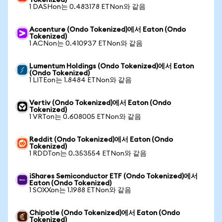
Tokenized)
1 DASHon는 0.483178 ETNon와 같음
Accenture (Ondo Tokenized)에서 Eaton (Ondo
Tokenized)
1 ACNon는 0.410937 ETNon와 같음
Lumentum Holdings (Ondo Tokenized)에서 Eaton
(Ondo Tokenized)
1 LITEon는 1.8484 ETNon와 같음
Vertiv (Ondo Tokenized)에서 Eaton (Ondo
Tokenized)
1 VRTon는 0.608005 ETNon와 같음
Reddit (Ondo Tokenized)에서 Eaton (Ondo
Tokenized)
1 RDDTon는 0.353554 ETNon와 같음
iShares Semiconductor ETF (Ondo Tokenized)에서
Eaton (Ondo Tokenized)
1 SOXXon는 1.1988 ETNon와 같음
Chipotle (Ondo Tokenized)에서 Eaton (Ondo
Tokenized)