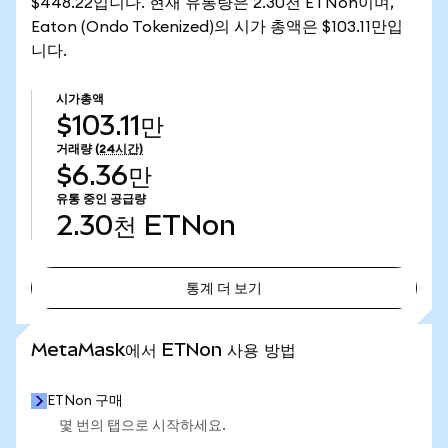
$448.22입니다. 현재 유통량은 2.30천 ETNon이며,
Eaton (Ondo Tokenized)의 시가 총액은 $103.11만입
니다.
시가총액
$103.11만
거래량
(24시간)
$6.36만
유통 중인 공급량
2.30천
ETNon
통계 더 보기
통계 더 보기
MetaMask에서 ETNon 사용 방법
ETNon 구매
몇 번의 탭으로 시작하세요.