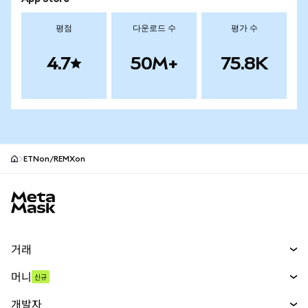
평점
다운로드 수
평가 수
4.7
50M+
75.8K
ETNon/REMXon
MetaMask 사이트 바닥글
거래
스왑
머니
신규
예측 시장
신규
매수
개발자