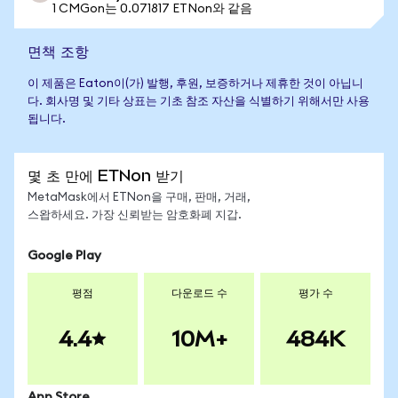
1 CMGon는 0.071817 ETNon와 같음
면책 조항
이 제품은 Eaton이(가) 발행, 후원, 보증하거나 제휴한 것이 아닙니
다. 회사명 및 기타 상표는 기초 참조 자산을 식별하기 위해서만 사용
됩니다.
몇 초 만에 ETNon 받기
MetaMask에서 ETNon을 구매, 판매, 거래,
스왑하세요. 가장 신뢰받는 암호화폐 지갑.
Google Play
평점
다운로드 수
평가 수
4.4
10M+
484K
App Store