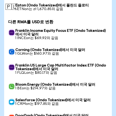
Eaton (Ondo Tokenized)에서 폴란드 즐로티
🇵🇱
1 ETNon는 zł 1,670.85와 같음
다른 RWA를 USD로 변환
Franklin Income Equity Focus ETF (Ondo Tokenized)
에서 미국 달러
1 INCEon는 $69.92와 같음
Corning (Ondo Tokenized)에서 미국 달러
1 GLWon는 $160.97와 같음
Franklin US Large Cap Multifactor Index ETF (Ondo
Tokenized)에서 미국 달러
1 FLQLon는 $80.17와 같음
Bloom Energy (Ondo Tokenized)에서 미국 달러
1 BEon는 $214.97와 같음
Salesforce (Ondo Tokenized)에서 미국 달러
1 CRMon는 $197.85와 같음
DoorDash (Ondo Tokenized)에서 미국 달러