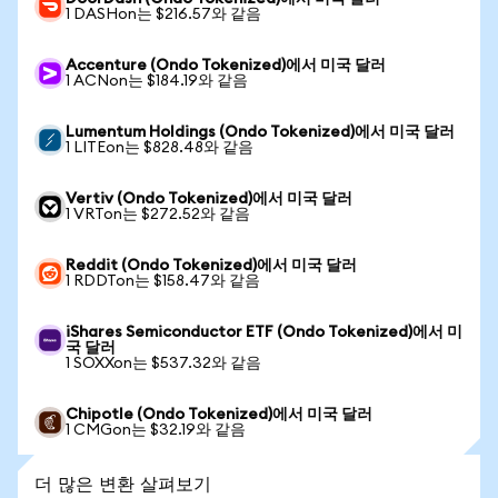
1 DASHon는 $216.57와 같음
Accenture (Ondo Tokenized)에서 미국 달러
1 ACNon는 $184.19와 같음
Lumentum Holdings (Ondo Tokenized)에서 미국 달러
1 LITEon는 $828.48와 같음
Vertiv (Ondo Tokenized)에서 미국 달러
1 VRTon는 $272.52와 같음
Reddit (Ondo Tokenized)에서 미국 달러
1 RDDTon는 $158.47와 같음
iShares Semiconductor ETF (Ondo Tokenized)에서 미
국 달러
1 SOXXon는 $537.32와 같음
Chipotle (Ondo Tokenized)에서 미국 달러
1 CMGon는 $32.19와 같음
더 많은 변환 살펴보기