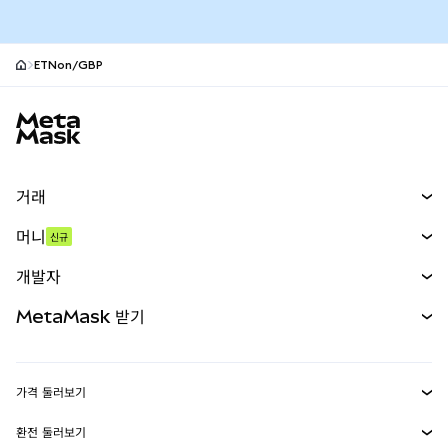
ETNon/GBP
MetaMask 사이트 바닥글
거래
스왑
머니
신규
예측 시장
신규
매수
개발자
무기한 선물
신규
카드
문서 보기
MetaMask 받기
실물자산
mUSD
신규
대시보드
Transaction Shield
수익 창출
Smart Accounts Kit
에이전트 지갑
신규
가격 둘러보기
임베디드 지갑
Snaps
비트코인 가격
환전 둘러보기
MetaMask Connect
이더리움 가격
보상
신규