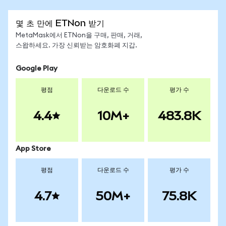
몇 초 만에 ETNon 받기
MetaMask에서 ETNon을 구매, 판매, 거래,
스왑하세요. 가장 신뢰받는 암호화폐 지갑.
Google Play
평점
다운로드 수
평가 수
4.4
10M+
483.8K
App Store
평점
다운로드 수
평가 수
4.7
50M+
75.8K