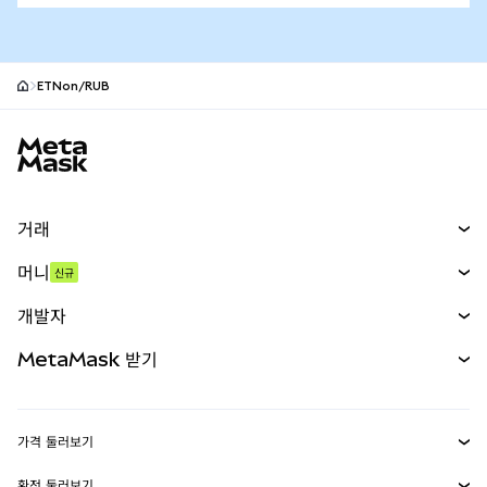
ETNon/RUB
MetaMask 사이트 바닥글
거래
스왑
머니
신규
예측 시장
신규
매수
개발자
무기한 선물
신규
카드
문서 보기
MetaMask 받기
실물자산
mUSD
신규
대시보드
Transaction Shield
수익 창출
Smart Accounts Kit
에이전트 지갑
신규
가격 둘러보기
임베디드 지갑
Snaps
비트코인 가격
환전 둘러보기