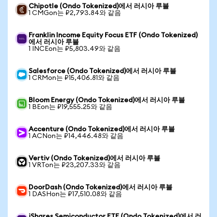
Chipotle (Ondo Tokenized)에서 러시아 루블
1 CMGon는 ₽2,793.84와 같음
Franklin Income Equity Focus ETF (Ondo Tokenized)
에서 러시아 루블
1 INCEon는 ₽5,803.49와 같음
Salesforce (Ondo Tokenized)에서 러시아 루블
1 CRMon는 ₽15,406.81와 같음
Bloom Energy (Ondo Tokenized)에서 러시아 루블
1 BEon는 ₽19,555.25와 같음
Accenture (Ondo Tokenized)에서 러시아 루블
1 ACNon는 ₽14,446.48와 같음
Vertiv (Ondo Tokenized)에서 러시아 루블
1 VRTon는 ₽23,207.33와 같음
DoorDash (Ondo Tokenized)에서 러시아 루블
1 DASHon는 ₽17,510.08와 같음
iShares Semiconductor ETF (Ondo Tokenized)에서 러