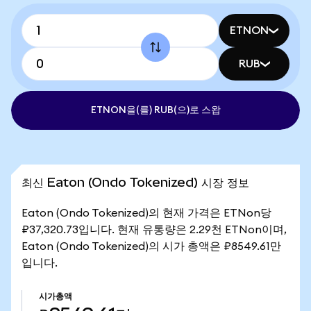
ETNON
RUB
ETNON을(를) RUB(으)로 스왑
최신 Eaton (Ondo Tokenized) 시장 정보
Eaton (Ondo Tokenized)의 현재 가격은 ETNon당
₽37,320.73입니다. 현재 유통량은 2.29천 ETNon이며,
Eaton (Ondo Tokenized)의 시가 총액은 ₽8549.61만
입니다.
시가총액