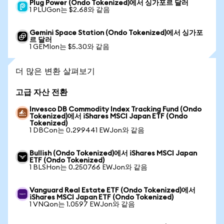
Plug Power (Ondo Tokenized)에서 싱가포르 달러
1 PLUGon는 $2.68와 같음
Gemini Space Station (Ondo Tokenized)에서 싱가포
르 달러
1 GEMIon는 $5.30와 같음
더 많은 변환 살펴보기
고급 자산 전환
Invesco DB Commodity Index Tracking Fund (Ondo
Tokenized)에서 iShares MSCI Japan ETF (Ondo
Tokenized)
1 DBCon는 0.299441 EWJon와 같음
Bullish (Ondo Tokenized)에서 iShares MSCI Japan
ETF (Ondo Tokenized)
1 BLSHon는 0.250766 EWJon와 같음
Vanguard Real Estate ETF (Ondo Tokenized)에서
iShares MSCI Japan ETF (Ondo Tokenized)
1 VNQon는 1.0597 EWJon와 같음