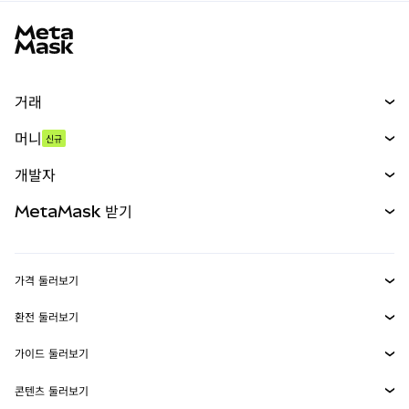
MetaMask 사이트 바닥글
거래
스왑
머니
신규
예측 시장
신규
매수
개발자
무기한 선물
신규
카드
문서 보기
MetaMask 받기
실물자산
mUSD
신규
대시보드
Transaction Shield
수익 창출
Smart Accounts Kit
에이전트 지갑
신규
가격 둘러보기
임베디드 지갑
Snaps
비트코인 가격
환전 둘러보기
MetaMask Connect
이더리움 가격
보상
신규
BTC를 USD로 환전
솔라나 가격
가이드 둘러보기
Snaps
보안
ETH를 USD로 환전
BTC 매수
시바이누 가격
USDT를 INR로 환전
콘텐츠 둘러보기
웹3 서비스
고객 지원
ETH 매수
페페 가격
비트코인 지갑