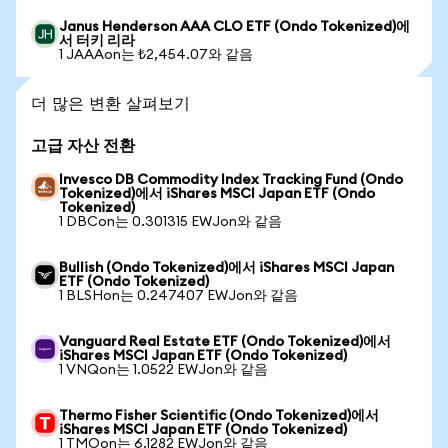
Janus Henderson AAA CLO ETF (Ondo Tokenized)에
서 터키 리라
1 JAAAon는 ₺2,454.07와 같음
더 많은 변환 살펴보기
고급 자산 전환
Invesco DB Commodity Index Tracking Fund (Ondo
Tokenized)에서 iShares MSCI Japan ETF (Ondo
Tokenized)
1 DBCon는 0.301315 EWJon와 같음
Bullish (Ondo Tokenized)에서 iShares MSCI Japan
ETF (Ondo Tokenized)
1 BLSHon는 0.247407 EWJon와 같음
Vanguard Real Estate ETF (Ondo Tokenized)에서
iShares MSCI Japan ETF (Ondo Tokenized)
1 VNQon는 1.0522 EWJon와 같음
Thermo Fisher Scientific (Ondo Tokenized)에서
iShares MSCI Japan ETF (Ondo Tokenized)
1 TMOon는 6.1282 EWJon와 같음