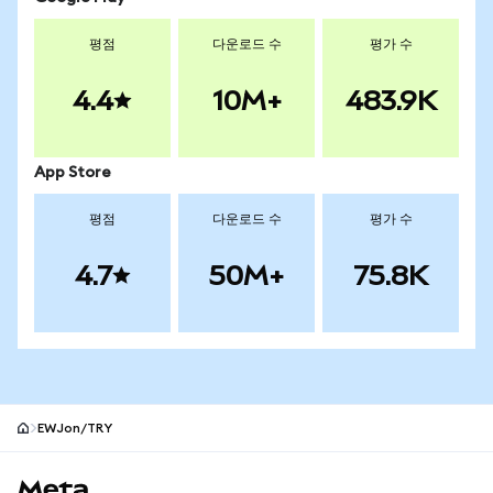
평점
다운로드 수
평가 수
4.4
10M+
483.9K
App Store
평점
다운로드 수
평가 수
4.7
50M+
75.8K
EWJon/TRY
MetaMask 사이트 바닥글