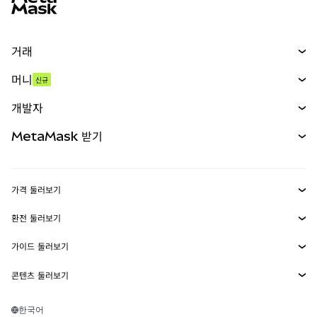
거래
스왑
머니
신규
예측 시장
신규
매수
개발자
무기한 선물
신규
카드
문서 보기
MetaMask 받기
실물자산
mUSD
신규
대시보드
Transaction Shield
수익 창출
Smart Accounts Kit
에이전트 지갑
신규
가격 둘러보기
임베디드 지갑
Snaps
비트코인 가격
환전 둘러보기
MetaMask Connect
이더리움 가격
보상
신규
BTC를 USD로 환전
솔라나 가격
가이드 둘러보기
Snaps
보안
ETH를 USD로 환전
BTC 매수
시바이누 가격
USDT를 INR로 환전
콘텐츠 둘러보기
웹3 서비스
고객 지원
ETH 매수
페페 가격
비트코인 지갑
BTC를 USDT로 환전
SOL 매수
채용
테더 가격
솔라나 지갑
한국어
BTC를 INR로 환전