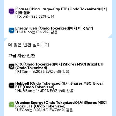
iShares China Large-Cap ETF (Ondo Tokenized)에서
미국 달러
1 FXIon는 $28.82와 같음
Energy Fuels (Ondo Tokenized)에서 미국 달러
1 UUUUon는 $14.21와 같음
더 많은 변환 살펴보기
고급 자산 전환
RTX (Ondo Tokenized)에서 iShares MSCI Brazil ETF
(Ondo Tokenized)
1 RTXon는 6.2023 EWZon와 같음
Hubbell (Ondo Tokenized)에서 iShares MSCI Brazil
ETF (Ondo Tokenized)
1 HUBBon는 14.5193 EWZon와 같음
Uranium Energy (Ondo Tokenized)에서 iShares MSCI
Brazil ETF (Ondo Tokenized)
1 UECon는 0.314421 EWZon와 같음