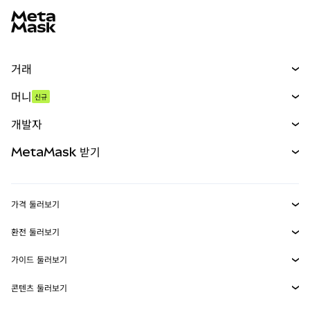
거래
스왑
머니
신규
예측 시장
신규
매수
개발자
무기한 선물
신규
카드
문서 보기
MetaMask 받기
실물자산
mUSD
신규
대시보드
Transaction Shield
수익 창출
Smart Accounts Kit
에이전트 지갑
신규
가격 둘러보기
임베디드 지갑
Snaps
비트코인 가격
환전 둘러보기
MetaMask Connect
이더리움 가격
보상
신규
BTC를 USD로 환전
솔라나 가격
가이드 둘러보기
Snaps
보안
ETH를 USD로 환전
BTC 매수
시바이누 가격
USDT를 INR로 환전
콘텐츠 둘러보기
웹3 서비스
고객 지원
ETH 매수
페페 가격
비트코인 지갑
BTC를 USDT로 환전