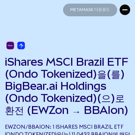
METAMASK 다운로드
METAMASK 다운로드
iShares MSCI Brazil ETF
(Ondo Tokenized)을(를)
BigBear.ai Holdings
(Ondo Tokenized)(으)로
환전 (EWZon → BBAIon)
EWZON/BBAION: 1 ISHARES MSCI BRAZIL ETF
(ONDO TOKENIZED)은(는) 11.0432 BBAION에 해당