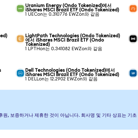
Uranium Energy (Ondo Tokenized)에서
iShares MSCI Brazil ETF (Ondo Tokenized)
1 UECon는 0.310776 EWZon와 같음
ed)
LightPath Technologies (Ondo Tokenized)
에서 iShares MSCI Brazil ETF (Ondo
Tokenized)
1 LPTHon는 0.341082 EWZon와 같음
s
Dell Technologies (Ondo Tokenized)에서
iShares MSCI Brazil ETF (Ondo Tokenized)
1 DELLon는 12.2902 EWZon와 같음
이(가) 발행, 후원, 보증하거나 제휴한 것이 아닙니다. 회사명 및 기타 상표