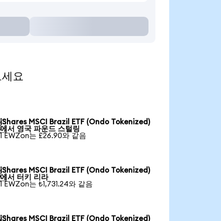
 보세요
iShares MSCI Brazil ETF (Ondo Tokenized)

에서 영국 파운드 스털링
1 EWZon는 £26.90와 같음
iShares MSCI Brazil ETF (Ondo Tokenized)

에서 터키 리라
1 EWZon는 ₺1,731.24와 같음
iShares MSCI Brazil ETF (Ondo Tokenized)