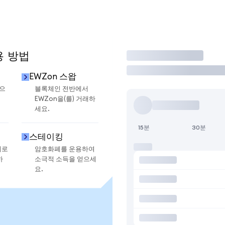
용 방법
거래
EWZon 스왑
금으
블록체인 전반에서
EWZon을(를) 거래하
세요.
15분
30분
스테이킹
지로
암호화폐를 운용하여
하
소극적 소득을 얻으세
요.