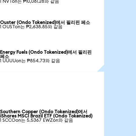
1 NVTon는 ₱10,081.28와 같음
Ouster (Ondo Tokenized)에서 필리핀 페소
1 OUSTon는 ₱2,638.85와 같음
Energy Fuels (Ondo Tokenized)에서 필리핀
페소
1 UUUUon는 ₱854.73와 같음
Southern Copper (Ondo Tokenized)에서
iShares MSCI Brazil ETF (Ondo Tokenized)
1 SCCOon는 5.5367 EWZon와 같음