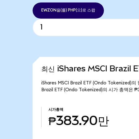
EWZON을(를) PHP(으)로 스왑
최신 iShares MSCI Brazil 
iShares MSCI Brazil ETF (Ondo Tokeni
Brazil ETF (Ondo Tokenized)의 시가 총액은
시가총액
₱383.90만