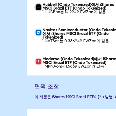
Hubbell (Ondo Tokenized)에서 iShares
MSCI Brazil ETF (Ondo Tokenized)
1 HUBBon는 14.2949 EWZon와 같음
Navitas Semiconductor (Ondo Tokeniz
에서 iShares MSCI Brazil ETF (Ondo
Tokenized)
1 NVTSon는 0.336949 EWZon와 같음
Moderna (Ondo Tokenized)에서 iShare
MSCI Brazil ETF (Ondo Tokenized)
1 MRNAon는 1.5869 EWZon와 같음
면책 조항
이 제품은 iShares MSCI Brazil ETF