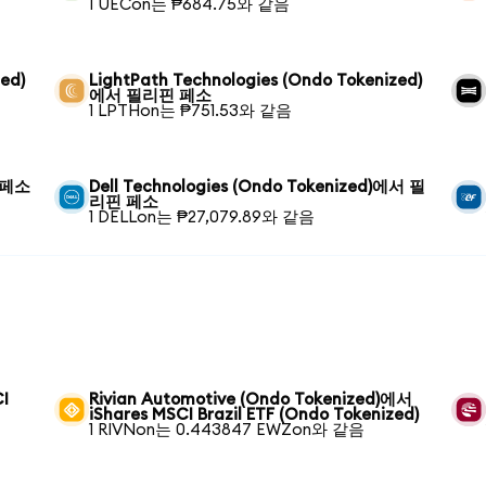
1 UECon는 ₱684.75와 같음
ed)
LightPath Technologies (Ondo Tokenized)
에서 필리핀 페소
1 LPTHon는 ₱751.53와 같음
 페소
Dell Technologies (Ondo Tokenized)에서 필
리핀 페소
1 DELLon는 ₱27,079.89와 같음
I
Rivian Automotive (Ondo Tokenized)에서
iShares MSCI Brazil ETF (Ondo Tokenized)
1 RIVNon는 0.443847 EWZon와 같음