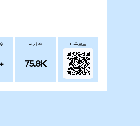
 수
평가 수
다운로드
+
75.8K