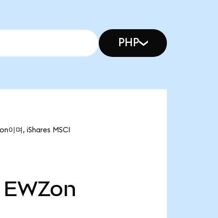
PHP
n이며, iShares MSCI
EWZon