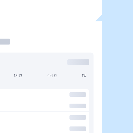
1시간
4시간
1일