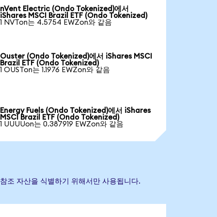
nVent Electric (Ondo Tokenized)에서
iShares MSCI Brazil ETF (Ondo Tokenized)
1 NVTon는 4.5754 EWZon와 같음
Ouster (Ondo Tokenized)에서 iShares MSCI
Brazil ETF (Ondo Tokenized)
1 OUSTon는 1.1976 EWZon와 같음
Energy Fuels (Ondo Tokenized)에서 iShares
MSCI Brazil ETF (Ondo Tokenized)
1 UUUUon는 0.387919 EWZon와 같음
는 기초 참조 자산을 식별하기 위해서만 사용됩니다.