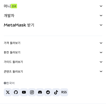
스왑
머니
신규
예측 시장
신규
매수
개발자
무기한 선물
신규
카드
문서 보기
MetaMask 받기
실물자산
mUSD
신규
대시보드
Transaction Shield
수익 창출
Smart Accounts Kit
에이전트 지갑
신규
가격 둘러보기
임베디드 지갑
Snaps
비트코인 가격
환전 둘러보기
MetaMask Connect
이더리움 가격
보상
신규
BTC를 USD로 환전
솔라나 가격
가이드 둘러보기
Snaps
보안
ETH를 USD로 환전
BTC 매수
시바이누 가격
USDT를 INR로 환전
콘텐츠 둘러보기
웹3 서비스
고객 지원
ETH 매수
페페 가격
비트코인 지갑
BTC를 USDT로 환전
SOL 매수
채용
테더 가격
솔라나 지갑
한국어
BTC를 INR로 환전
PEPE 매수
연락처
USDC 가격
최고의 암호화폐 카드
ETH를 USDT로 환전
USDT 매수
체인링크 가격
최고의 모바일 암호화폐 지갑
USDT를 PHP로 환전
USDC 매수
Polymarket이란?