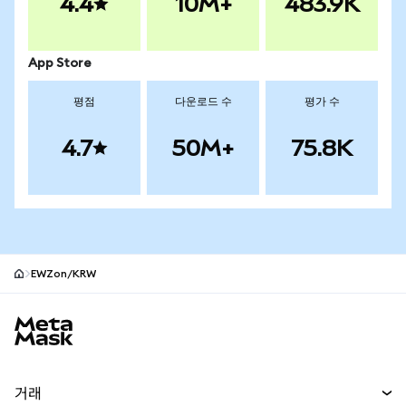
4.4
10M+
483.9K
App Store
평점
다운로드 수
평가 수
4.7
50M+
75.8K
EWZon/KRW
MetaMask 사이트 바닥글
거래