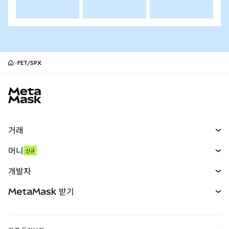
FET/SPX
MetaMask 사이트 바닥글
거래
스왑
머니
신규
예측 시장
신규
매수
개발자
무기한 선물
신규
카드
문서 보기
MetaMask 받기
실물자산
mUSD
신규
대시보드
Transaction Shield
수익 창출
Smart Accounts Kit
에이전트 지갑
신규