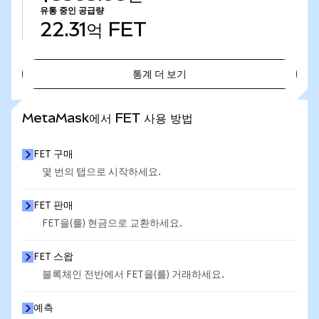
유통 중인 공급량
22.31억
FET
통계 더 보기
통계 더 보기
MetaMask에서 FET 사용 방법
FET 구매
몇 번의 탭으로 시작하세요.
FET 판매
FET을(를) 현금으로 교환하세요.
FET 스왑
블록체인 전반에서 FET을(를) 거래하세요.
예측