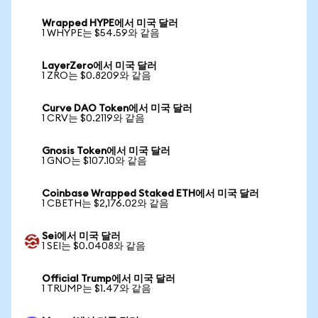
Wrapped HYPE에서 미국 달러
1 WHYPE는 $54.59와 같음
LayerZero에서 미국 달러
1 ZRO는 $0.8209와 같음
Curve DAO Token에서 미국 달러
1 CRV는 $0.2119와 같음
Gnosis Token에서 미국 달러
1 GNO는 $107.10와 같음
Coinbase Wrapped Staked ETH에서 미국 달러
1 CBETH는 $2,176.02와 같음
Sei에서 미국 달러
1 SEI는 $0.0408와 같음
Official Trump에서 미국 달러
1 TRUMP는 $1.47와 같음