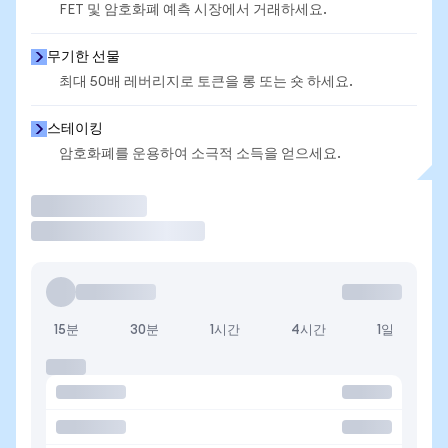
FET 및 암호화폐 예측 시장에서 거래하세요.
무기한 선물
최대 50배 레버리지로 토큰을 롱 또는 숏 하세요.
스테이킹
암호화폐를 운용하여 소극적 소득을 얻으세요.
거래
15분
30분
1시간
4시간
1일