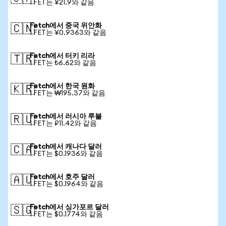
1 FET는 ¥21.9와 같음
Fetch에서 중국 위안화
🇨🇳
1 FET는 ¥0.9363와 같음
Fetch에서 터키 리라
🇹🇷
1 FET는 ₺6.62와 같음
Fetch에서 한국 원화
🇰🇷
1 FET는 ₩195.37와 같음
Fetch에서 러시아 루블
🇷🇺
1 FET는 ₽11.42와 같음
Fetch에서 캐나다 달러
🇨🇦
1 FET는 $0.1936와 같음
Fetch에서 호주 달러
🇦🇺
1 FET는 $0.1964와 같음
Fetch에서 싱가포르 달러
🇸🇬
1 FET는 $0.1774와 같음