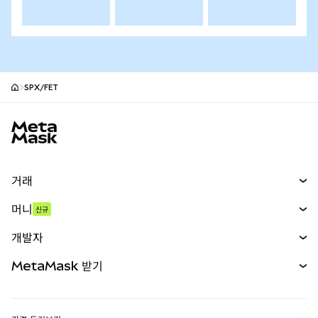
SPX/FET
MetaMask 사이트 바닥글
거래
스왑
머니
신규
예측 시장
신규
매수
개발자
무기한 선물
신규
카드
문서 보기
MetaMask 받기
실물자산
mUSD
신규
대시보드
Transaction Shield
수익 창출
Smart Accounts Kit
에이전트 지갑
신규