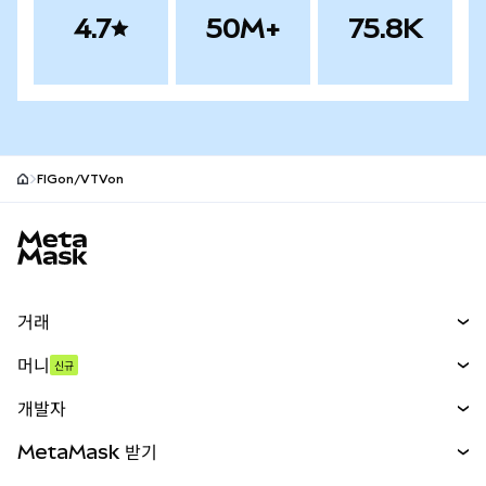
4.7
50M+
75.8K
FIGon/VTVon
MetaMask 사이트 바닥글
거래
스왑
머니
신규
예측 시장
신규
매수
개발자
무기한 선물
신규
카드
문서 보기
MetaMask 받기
실물자산
mUSD
신규
대시보드
Transaction Shield