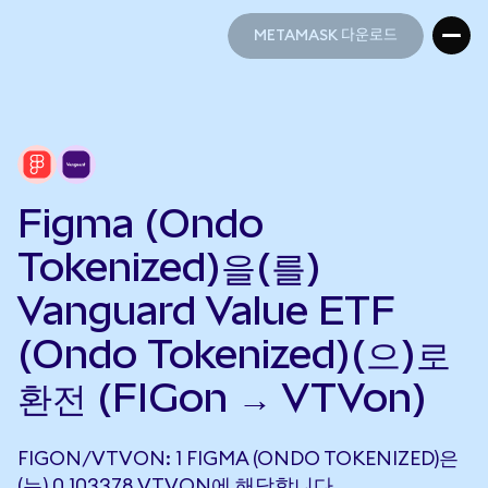
METAMASK 다운로드
METAMASK 다운로드
Figma (Ondo
Tokenized)을(를)
Vanguard Value ETF
(Ondo Tokenized)(으)로
환전 (FIGon → VTVon)
FIGON/VTVON: 1 FIGMA (ONDO TOKENIZED)은
(는) 0.103378 VTVON에 해당합니다