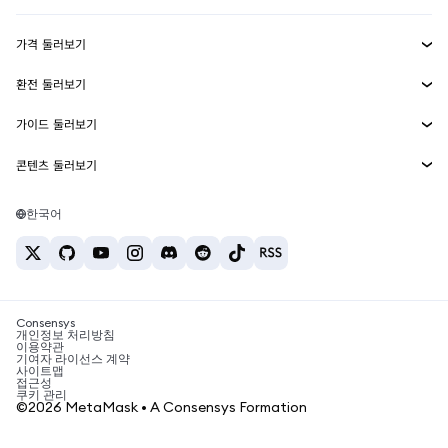
수익 창출
Smart Accounts Kit
에이전트 지갑
신규
가격 둘러보기
임베디드 지갑
Snaps
비트코인 가격
환전 둘러보기
MetaMask Connect
이더리움 가격
보상
신규
BTC를 USD로 환전
솔라나 가격
가이드 둘러보기
Snaps
보안
ETH를 USD로 환전
BTC 매수
시바이누 가격
USDT를 INR로 환전
콘텐츠 둘러보기
웹3 서비스
고객 지원
ETH 매수
페페 가격
비트코인 지갑
BTC를 USDT로 환전
SOL 매수
채용
테더 가격
솔라나 지갑
한국어
BTC를 INR로 환전
PEPE 매수
연락처
USDC 가격
최고의 암호화폐 카드
ETH를 USDT로 환전
USDT 매수
체인링크 가격
최고의 모바일 암호화폐 지갑
USDT를 PHP로 환전
USDC 매수
Polymarket이란?
BTC를 EUR로 환전
SHIB 매수
Consensys
암호화폐 세금 뉴스
개인정보 처리방침
이용약관
BNB 매수
기여자 라이선스 계약
암호화폐 매수 방법
사이트맵
접근성
비트코인 매도 방법
쿠키 관리
©2026 MetaMask • A Consensys Formation