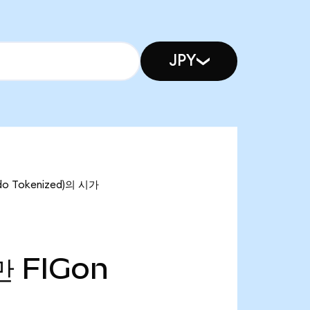
JPY
o Tokenized)의 시가
만
FIGon