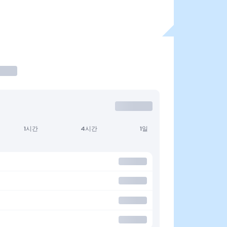
1시간
4시간
1일