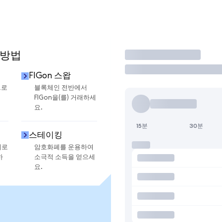
 방법
거래
FIGon 스왑
으로
블록체인 전반에서
FIGon을(를) 거래하세
요.
15분
30분
스테이킹
지로
암호화폐를 운용하여
하
소극적 소득을 얻으세
요.