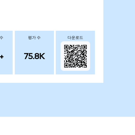
 수
평가 수
다운로드
+
75.8K