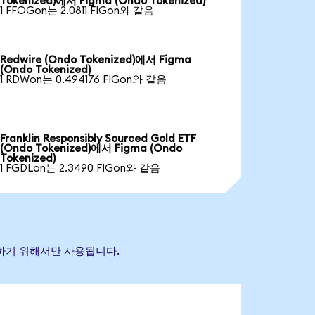
Tokenized)에서 Figma (Ondo Tokenized)
1 FFOGon는 2.0811 FIGon와 같음
Redwire (Ondo Tokenized)에서 Figma
(Ondo Tokenized)
1 RDWon는 0.494176 FIGon와 같음
Franklin Responsibly Sourced Gold ETF
(Ondo Tokenized)에서 Figma (Ondo
Tokenized)
1 FGDLon는 2.3490 FIGon와 같음
별하기 위해서만 사용됩니다.