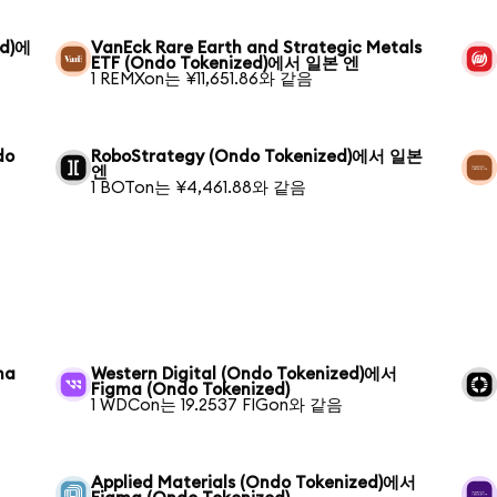
ed)에
VanEck Rare Earth and Strategic Metals
ETF (Ondo Tokenized)에서 일본 엔
1 REMXon는 ¥11,651.86와 같음
do
RoboStrategy (Ondo Tokenized)에서 일본
엔
1 BOTon는 ¥4,461.88와 같음
ma
Western Digital (Ondo Tokenized)에서
Figma (Ondo Tokenized)
1 WDCon는 19.2537 FIGon와 같음
Applied Materials (Ondo Tokenized)에서