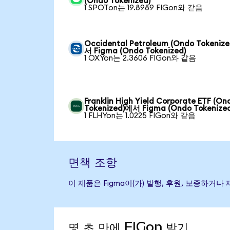
(Ondo Tokenized)
1 SPOTon는 19.8989 FIGon와 같음
Occidental Petroleum (Ondo Tokeniz
서 Figma (Ondo Tokenized)
1 OXYon는 2.3606 FIGon와 같음
Franklin High Yield Corporate ETF (On
Tokenized)에서 Figma (Ondo Tokenized
1 FLHYon는 1.0225 FIGon와 같음
면책 조항
이 제품은 Figma이(가) 발행, 후원, 보증하
몇 초 만에 FIGon 받기