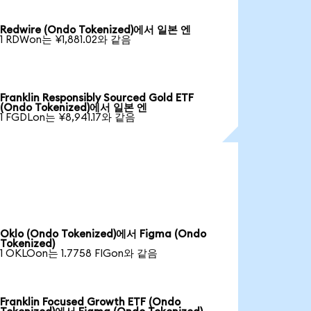
Redwire (Ondo Tokenized)에서 일본 엔
1 RDWon는 ¥1,881.02와 같음
Franklin Responsibly Sourced Gold ETF
(Ondo Tokenized)에서 일본 엔
1 FGDLon는 ¥8,941.17와 같음
Oklo (Ondo Tokenized)에서 Figma (Ondo
Tokenized)
1 OKLOon는 1.7758 FIGon와 같음
Franklin Focused Growth ETF (Ondo