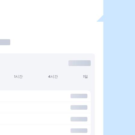
1시간
4시간
1일