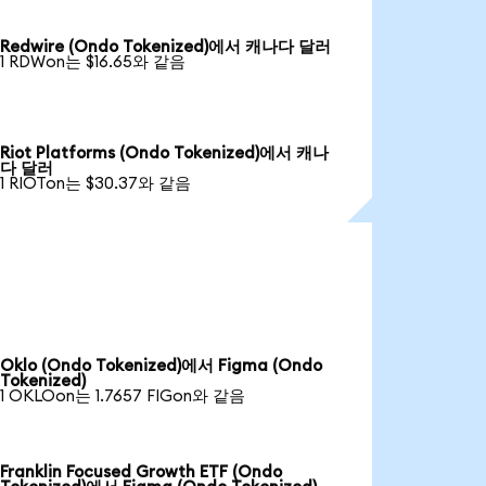
Redwire (Ondo Tokenized)에서 캐나다 달러
1 RDWon는 $16.65와 같음
Riot Platforms (Ondo Tokenized)에서 캐나
다 달러
1 RIOTon는 $30.37와 같음
Oklo (Ondo Tokenized)에서 Figma (Ondo
Tokenized)
1 OKLOon는 1.7657 FIGon와 같음
Franklin Focused Growth ETF (Ondo