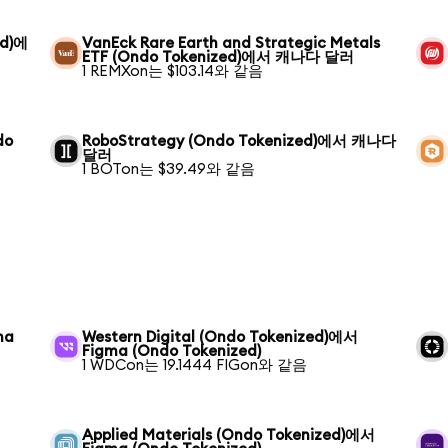
ed)에
VanEck Rare Earth and Strategic Metals
ETF (Ondo Tokenized)에서 캐나다 달러
1 REMXon는 $103.14와 같음
do
RoboStrategy (Ondo Tokenized)에서 캐나다
달러
1 BOTon는 $39.49와 같음
ma
Western Digital (Ondo Tokenized)에서
Figma (Ondo Tokenized)
1 WDCon는 19.1444 FIGon와 같음
Applied Materials (Ondo Tokenized)에서