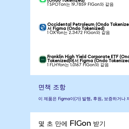
(Ondo Tokenized)
1 SPOTon는 19.7859 FIGon와 같음
Occidental Petroleum (Ondo Tokeniz
서 Figma (Ondo Tokenized)
1 OXYon는 2.3472 FIGon와 같음
Franklin High Yield Corporate ETF (On
Tokenized)에서 Figma (Ondo Tokenized
1 FLHYon는 1.0167 FIGon와 같음
면책 조항
이 제품은 Figma이(가) 발행, 후원, 보증하
몇 초 만에 FIGon 받기