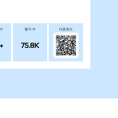
 수
평가 수
다운로드
+
75.8K