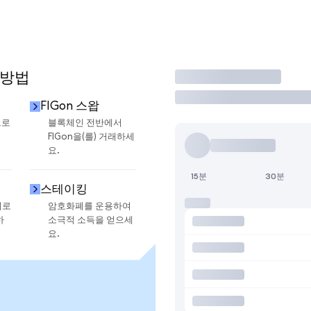
 방법
거래
FIGon 스왑
으로
블록체인 전반에서
FIGon을(를) 거래하세
요.
15분
30분
스테이킹
지로
암호화폐를 운용하여
하
소극적 소득을 얻으세
요.