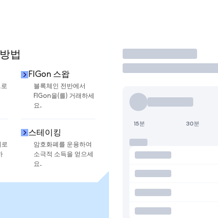
 방법
거래
FIGon 스왑
으로
블록체인 전반에서
FIGon을(를) 거래하세
요.
15분
30분
스테이킹
지로
암호화폐를 운용하여
하
소극적 소득을 얻으세
요.