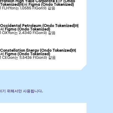
Franklin High Yield Corporate ETF (Ondo
Tokenized)에서 Figma (Ondo Tokenized)
1 FLHYon는 1.0585 FIGon와 같음
Occidental Petroleum (Ondo Tokenized)에
서 Figma (Ondo Tokenized)
1 OXYon는 2.4340 FIGon와 같음
Constellation Energy (Ondo Tokenized)에
서 Figma (Ondo Tokenized)
1 CEGon는 11.5436 FIGon와 같음
별하기 위해서만 사용됩니다.