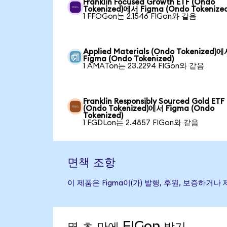
Franklin Focused Growth ETF (Ondo
Tokenized)에서 Figma (Ondo Tokenized
1 FFOGon는 2.1546 FIGon와 같음
Applied Materials (Ondo Tokenized)
Figma (Ondo Tokenized)
1 AMATon는 23.2294 FIGon와 같음
Franklin Responsibly Sourced Gold ETF
(Ondo Tokenized)에서 Figma (Ondo
Tokenized)
1 FGDLon는 2.4857 FIGon와 같음
면책 조항
이 제품은 Figma이(가) 발행, 후원, 보증하
몇 초 만에 FIGon 받기