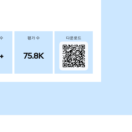
 수
평가 수
다운로드
+
75.8K