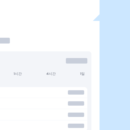
1시간
4시간
1일