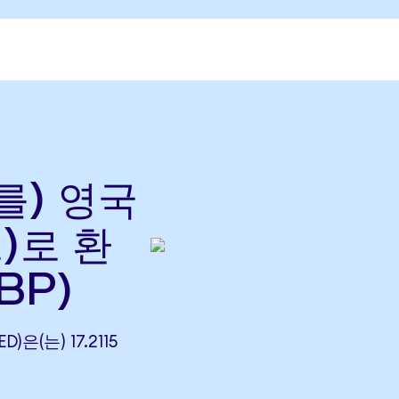
(를) 영국
)로 환
BP)
D)은(는) 17.2115