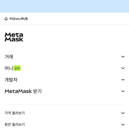
FIGon/RUB
MetaMask 사이트 바닥글
거래
스왑
머니
신규
예측 시장
신규
매수
개발자
무기한 선물
신규
카드
문서 보기
MetaMask 받기
실물자산
mUSD
신규
대시보드
Transaction Shield
수익 창출
Smart Accounts Kit
에이전트 지갑
신규
가격 둘러보기
임베디드 지갑
Snaps
비트코인 가격
환전 둘러보기
MetaMask Connect
이더리움 가격
보상
신규