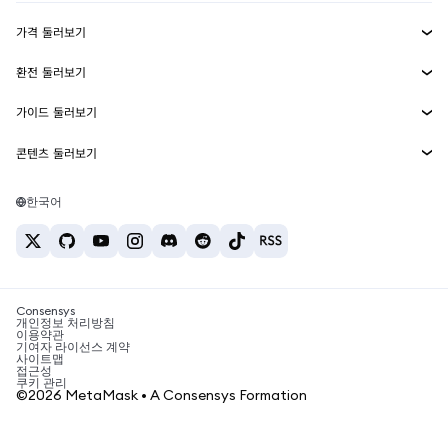
수익 창출
Smart Accounts Kit
에이전트 지갑
신규
가격 둘러보기
임베디드 지갑
Snaps
비트코인 가격
환전 둘러보기
MetaMask Connect
이더리움 가격
보상
신규
BTC를 USD로 환전
솔라나 가격
가이드 둘러보기
Snaps
보안
ETH를 USD로 환전
BTC 매수
시바이누 가격
USDT를 INR로 환전
콘텐츠 둘러보기
웹3 서비스
고객 지원
ETH 매수
페페 가격
비트코인 지갑
BTC를 USDT로 환전
SOL 매수
채용
테더 가격
솔라나 지갑
한국어
BTC를 INR로 환전
PEPE 매수
연락처
USDC 가격
최고의 암호화폐 카드
ETH를 USDT로 환전
USDT 매수
체인링크 가격
최고의 모바일 암호화폐 지갑
USDT를 PHP로 환전
USDC 매수
Polymarket이란?
BTC를 EUR로 환전
SHIB 매수
Consensys
암호화폐 세금 뉴스
개인정보 처리방침
이용약관
BNB 매수
기여자 라이선스 계약
암호화폐 매수 방법
사이트맵
접근성
비트코인 매도 방법
쿠키 관리
©2026 MetaMask • A Consensys Formation