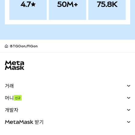
4.7
50M+
75.8K
BTGOon/FIGon
MetaMask 사이트 바닥글
거래
스왑
머니
신규
예측 시장
신규
매수
개발자
무기한 선물
신규
카드
문서 보기
MetaMask 받기
실물자산
mUSD
신규
대시보드
Transaction Shield