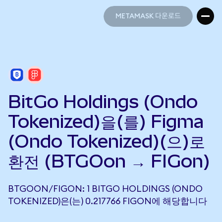
METAMASK 다운로드
METAMASK 다운로드
BitGo Holdings (Ondo
Tokenized)을(를) Figma
(Ondo Tokenized)(으)로
환전 (BTGOon → FIGon)
BTGOON/FIGON: 1 BITGO HOLDINGS (ONDO
TOKENIZED)은(는) 0.217766 FIGON에 해당합니다