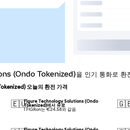
utions (Ondo Tokenized)을 인기 통화로
do Tokenized) 오늘의 환전 가격
Figure Technology Solutions (Ondo
🇪🇺
🇬
Tokenized)에서 유로
1 FIGRon는 €24.58와 같음
Figure Technology Solutions (Ondo