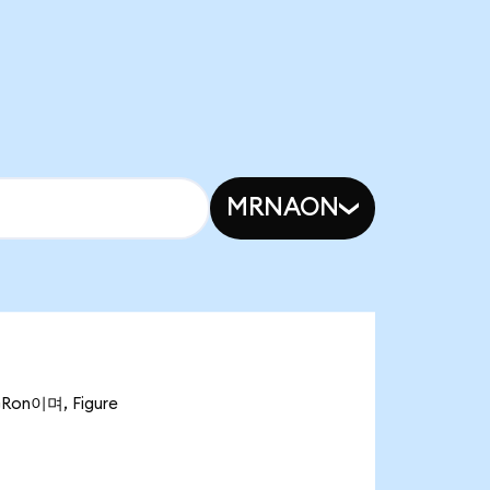
MRNAON
Ron이며, Figure