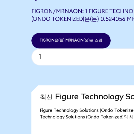
FIGRON/MRNAON: 1 FIGURE TECHN
(ONDO TOKENIZED)은(는) 0.52405
FIGRON을(를) MRNAON(으)로 스왑
최신 Figure Technology S
Figure Technology Solutions (Ondo To
Technology Solutions (Ondo Tokenized)