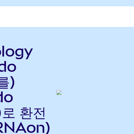
ology
ndo
를)
do
으)로 환전
RNAon)