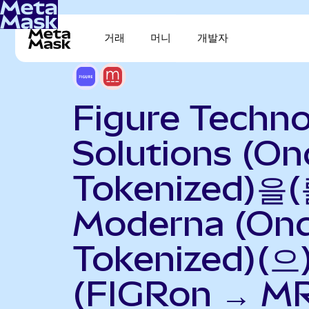
거래
머니
개발자
Figure Techn
Solutions (O
Tokenized)을(
Moderna (On
Tokenized)(
(FIGRon → M