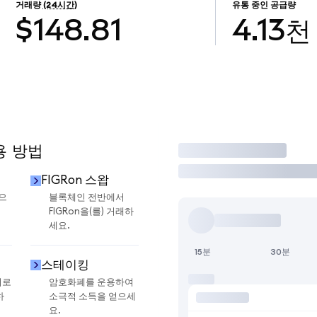
거래량
(24시간)
유통 중인 공급량
$148.81
4.13천
용 방법
거래
FIGRon 스왑
금으
블록체인 전반에서
FIGRon을(를) 거래하
세요.
15분
30분
스테이킹
지로
암호화폐를 운용하여
하
소극적 소득을 얻으세
요.