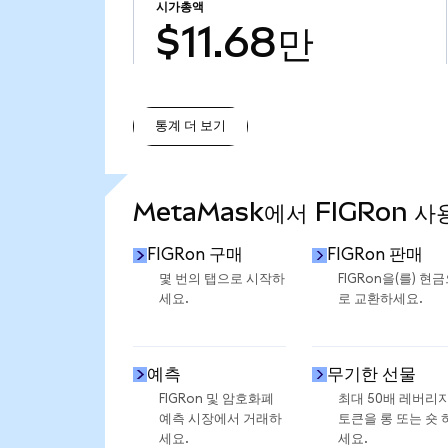
시가총액
$11.68만
통계 더 보기
통계 더 보기
MetaMask에서 FIGRon 사
FIGRon 구매
FIGRon 판매
몇 번의 탭으로 시작하
FIGRon을(를) 현
세요.
로 교환하세요.
예측
무기한 선물
FIGRon 및 암호화폐
최대 50배 레버리
예측 시장에서 거래하
토큰을 롱 또는 숏 
세요.
세요.