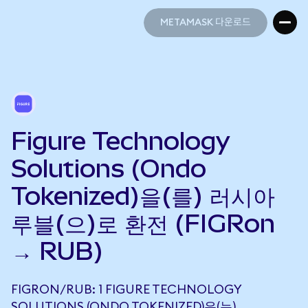
METAMASK 다운로드
METAMASK 다운로드
Figure Technology
Solutions (Ondo
Tokenized)을(를) 러시아
루블(으)로 환전 (FIGRon
→ RUB)
FIGRON/RUB: 1 FIGURE TECHNOLOGY
SOLUTIONS (ONDO TOKENIZED)은(는)