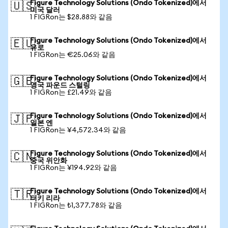
Figure Technology Solutions (Ondo Tokenized)에서
🇺🇸
미국 달러
1 FIGRon는 $28.88와 같음
Figure Technology Solutions (Ondo Tokenized)에서
🇪🇺
유로
1 FIGRon는 €25.06와 같음
Figure Technology Solutions (Ondo Tokenized)에서
🇬🇧
영국 파운드 스털링
1 FIGRon는 £21.49와 같음
Figure Technology Solutions (Ondo Tokenized)에서
🇯🇵
일본 엔
1 FIGRon는 ¥4,572.34와 같음
Figure Technology Solutions (Ondo Tokenized)에서
🇨🇳
중국 위안화
1 FIGRon는 ¥194.92와 같음
Figure Technology Solutions (Ondo Tokenized)에서
🇹🇷
터키 리라
1 FIGRon는 ₺1,377.78와 같음