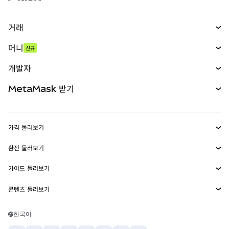
거래
스왑
머니
신규
예측 시장
신규
매수
개발자
무기한 선물
신규
카드
문서 보기
MetaMask 받기
실물자산
mUSD
신규
대시보드
Transaction Shield
수익 창출
Smart Accounts Kit
에이전트 지갑
신규
가격 둘러보기
임베디드 지갑
Snaps
비트코인 가격
환전 둘러보기
MetaMask Connect
이더리움 가격
보상
신규
BTC를 USD로 환전
솔라나 가격
가이드 둘러보기
Snaps
보안
ETH를 USD로 환전
BTC 매수
시바이누 가격
USDT를 INR로 환전
콘텐츠 둘러보기
웹3 서비스
고객 지원
ETH 매수
페페 가격
비트코인 지갑
BTC를 USDT로 환전
SOL 매수
채용
테더 가격
솔라나 지갑
한국어
BTC를 INR로 환전
PEPE 매수
연락처
USDC 가격
최고의 암호화폐 카드