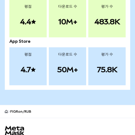
평점
다운로드 수
평가 수
4.4
10M+
483.8K
App Store
평점
다운로드 수
평가 수
4.7
50M+
75.8K
FIGRon/RUB
MetaMask 사이트 바닥글