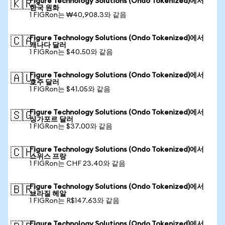
Figure Technology Solutions (Ondo Tokenized)에서
🇰🇷
한국 원화
1 FIGRon는 ₩40,908.3와 같음
Figure Technology Solutions (Ondo Tokenized)에서
🇨🇦
캐나다 달러
1 FIGRon는 $40.50와 같음
Figure Technology Solutions (Ondo Tokenized)에서
🇦🇺
호주 달러
1 FIGRon는 $41.05와 같음
Figure Technology Solutions (Ondo Tokenized)에서
🇸🇬
싱가포르 달러
1 FIGRon는 $37.00와 같음
Figure Technology Solutions (Ondo Tokenized)에서
🇨🇭
스위스 프랑
1 FIGRon는 CHF 23.40와 같음
Figure Technology Solutions (Ondo Tokenized)에서
🇧🇷
브라질 헤알
1 FIGRon는 R$147.63와 같음
Figure Technology Solutions (Ondo Tokenized)에서