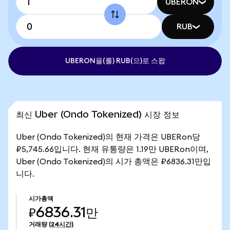
UBERON
RUB
UBERON을(를) RUB(으)로 스왑
최신 Uber (Ondo Tokenized) 시장 정보
Uber (Ondo Tokenized)의 현재 가격은 UBERon당
₽5,745.66입니다. 현재 유통량은 1.19만 UBERon이며,
Uber (Ondo Tokenized)의 시가 총액은 ₽6836.31만입
니다.
시가총액
₽6836.31만
거래량
(24시간)