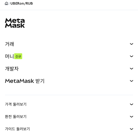
UBERon/RUB
MetaMask 사이트 바닥글
거래
스왑
머니
신규
예측 시장
신규
매수
개발자
무기한 선물
신규
카드
문서 보기
MetaMask 받기
실물자산
mUSD
신규
대시보드
Transaction Shield
수익 창출
Smart Accounts Kit
에이전트 지갑
신규
가격 둘러보기
임베디드 지갑
Snaps
비트코인 가격
환전 둘러보기
MetaMask Connect
이더리움 가격
보상
신규
BTC를 USD로 환전
솔라나 가격
가이드 둘러보기
Snaps
보안
ETH를 USD로 환전
BTC 매수
시바이누 가격