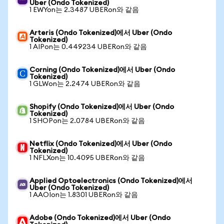
Uber (Ondo Tokenized)
1 EWYon는 2.3487 UBERon와 같음
Arteris (Ondo Tokenized)에서 Uber (Ondo
Tokenized)
1 AIPon는 0.449234 UBERon와 같음
Corning (Ondo Tokenized)에서 Uber (Ondo
Tokenized)
1 GLWon는 2.2474 UBERon와 같음
Shopify (Ondo Tokenized)에서 Uber (Ondo
Tokenized)
1 SHOPon는 2.0784 UBERon와 같음
Netflix (Ondo Tokenized)에서 Uber (Ondo
Tokenized)
1 NFLXon는 10.4095 UBERon와 같음
Applied Optoelectronics (Ondo Tokenized)에서
Uber (Ondo Tokenized)
1 AAOIon는 1.8301 UBERon와 같음
Adobe (Ondo Tokenized)에서 Uber (Ondo