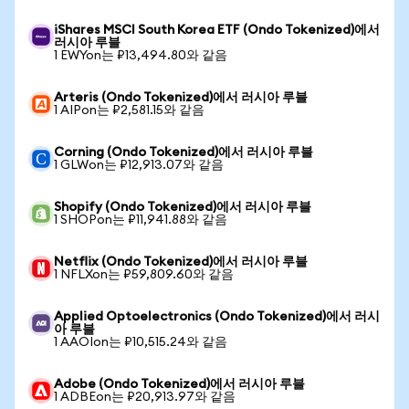
iShares MSCI South Korea ETF (Ondo Tokenized)에서
러시아 루블
1 EWYon는 ₽13,494.80와 같음
Arteris (Ondo Tokenized)에서 러시아 루블
1 AIPon는 ₽2,581.15와 같음
Corning (Ondo Tokenized)에서 러시아 루블
1 GLWon는 ₽12,913.07와 같음
Shopify (Ondo Tokenized)에서 러시아 루블
1 SHOPon는 ₽11,941.88와 같음
Netflix (Ondo Tokenized)에서 러시아 루블
1 NFLXon는 ₽59,809.60와 같음
Applied Optoelectronics (Ondo Tokenized)에서 러시
아 루블
1 AAOIon는 ₽10,515.24와 같음
Adobe (Ondo Tokenized)에서 러시아 루블
1 ADBEon는 ₽20,913.97와 같음