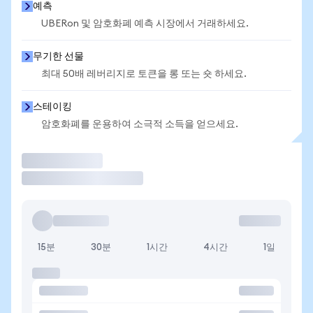
예측
UBERon 및 암호화폐 예측 시장에서 거래하세요.
무기한 선물
최대 50배 레버리지로 토큰을 롱 또는 숏 하세요.
스테이킹
암호화폐를 운용하여 소극적 소득을 얻으세요.
거래
15분
30분
1시간
4시간
1일