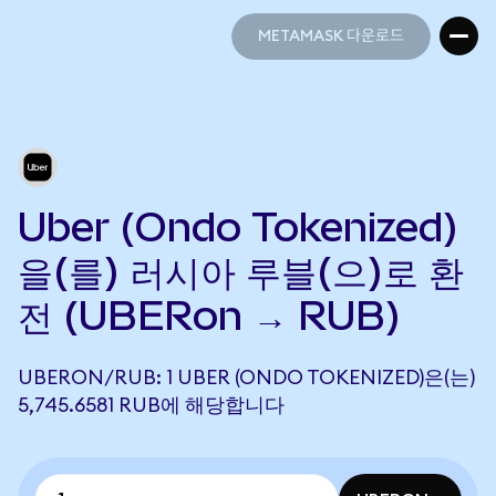
METAMASK 다운로드
METAMASK 다운로드
Uber (Ondo Tokenized)
을(를) 러시아 루블(으)로 환
전 (UBERon → RUB)
UBERON/RUB: 1 UBER (ONDO TOKENIZED)은(는)
5,745.6581 RUB에 해당합니다