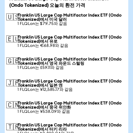
(Ondo Tokenized) 오늘의 환전 가격
Franklin US Large Cap Multifactor Index ETF (Ondo
🇺🇸
Tokenized)에서 미국 달러
1 FLQLon는 $79.75와 같음
Franklin US Large Cap Multifactor Index ETF (Ondo
🇪🇺
Tokenized)에서 유로
1 FLQLon는 €68.98와 같음
Franklin US Large Cap Multifactor Index ETF (Ondo
🇬🇧
Tokenized)에서 영국 파운드 스털링
1 FLQLon는 £59.11와 같음
Franklin US Large Cap Multifactor Index ETF (Ondo
🇯🇵
Tokenized)에서 일본 엔
1 FLQLon는 ¥12,585.17와 같음
Franklin US Large Cap Multifactor Index ETF (Ondo
🇨🇳
Tokenized)에서 중국 위안화
1 FLQLon는 ¥538.09와 같음
Franklin US Large Cap Multifactor Index ETF (Ondo
🇹🇷
Tokenized)에서 터키 리라