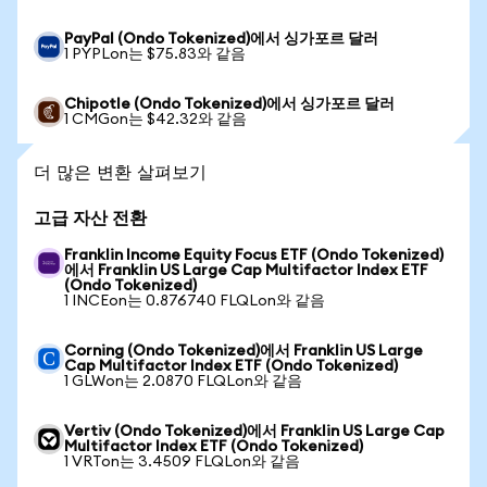
PayPal (Ondo Tokenized)에서 싱가포르 달러
1 PYPLon는 $75.83와 같음
Chipotle (Ondo Tokenized)에서 싱가포르 달러
1 CMGon는 $42.32와 같음
더 많은 변환 살펴보기
고급 자산 전환
Franklin Income Equity Focus ETF (Ondo Tokenized)
에서 Franklin US Large Cap Multifactor Index ETF
(Ondo Tokenized)
1 INCEon는 0.876740 FLQLon와 같음
Corning (Ondo Tokenized)에서 Franklin US Large
Cap Multifactor Index ETF (Ondo Tokenized)
1 GLWon는 2.0870 FLQLon와 같음
Vertiv (Ondo Tokenized)에서 Franklin US Large Cap
Multifactor Index ETF (Ondo Tokenized)
1 VRTon는 3.4509 FLQLon와 같음