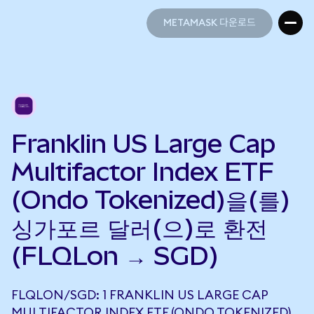
METAMASK 다운로드
METAMASK 다운로드
Franklin US Large Cap
Multifactor Index ETF
(Ondo Tokenized)을(를)
싱가포르 달러(으)로 환전
(FLQLon → SGD)
FLQLON/SGD: 1 FRANKLIN US LARGE CAP
MULTIFACTOR INDEX ETF (ONDO TOKENIZED)