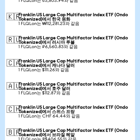
1 FLQLon는 ₺3,803.94와 같음
Franklin US Large Cap Multifactor Index ETF (Ondo
🇰🇷
Tokenized)에서 한국 원화
1 FLQLon는 ₩112,281.23와 같음
Franklin US Large Cap Multifactor Index ETF (Ondo
🇷🇺
Tokenized)에서 러시아 루블
1 FLQLon는 ₽6,560.83와 같음
Franklin US Large Cap Multifactor Index ETF (Ondo
🇨🇦
Tokenized)에서 캐나다 달러
1 FLQLon는 $111.26와 같음
Franklin US Large Cap Multifactor Index ETF (Ondo
🇦🇺
Tokenized)에서 호주 달러
1 FLQLon는 $112.87와 같음
Franklin US Large Cap Multifactor Index ETF (Ondo
🇨🇭
Tokenized)에서 스위스 프랑
1 FLQLon는 CHF 64.44와 같음
Franklin US Large Cap Multifactor Index ETF (Ondo
🇧🇷
Tokenized)에서 브라질 헤알
1 FLQLon는 R$406.55와 같음