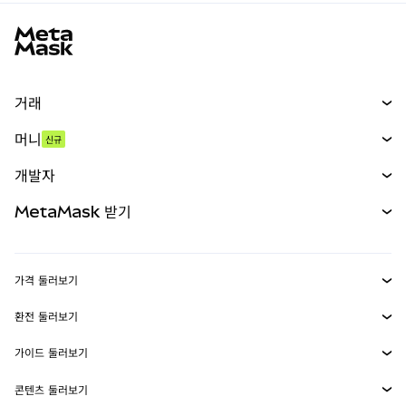
MetaMask 사이트 바닥글
거래
스왑
머니
신규
예측 시장
신규
매수
개발자
무기한 선물
신규
카드
문서 보기
MetaMask 받기
실물자산
mUSD
신규
대시보드
Transaction Shield
수익 창출
Smart Accounts Kit
에이전트 지갑
신규
가격 둘러보기
임베디드 지갑
Snaps
비트코인 가격
환전 둘러보기
MetaMask Connect
이더리움 가격
보상
신규
BTC를 USD로 환전
솔라나 가격
가이드 둘러보기
Snaps
보안
ETH를 USD로 환전
BTC 매수
시바이누 가격
USDT를 INR로 환전
콘텐츠 둘러보기
웹3 서비스
고객 지원
ETH 매수
페페 가격
비트코인 지갑