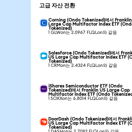
고급 자산 전환
Corning (Ondo Tokenized)에서 Franklin
Large Cap Multifactor Index ETF (Ond
Tokenized)
1 GLWon는 2.0967 FLQLon와 같음
Salesforce (Ondo Tokenized)에서 Frank
US Large Cap Multifactor Index ETF (
Tokenized)
1 CRMon는 2.4324 FLQLon와 같음
iShares Semiconductor ETF (Ondo
Tokenized)에서 Franklin US Large Cap
Multifactor Index ETF (Ondo Tokenize
1 SOXXon는 6.8014 FLQLon와 같음
DoorDash (Ondo Tokenized)에서 Frankl
US Large Cap Multifactor Index ETF (
Tokenized)
1 DASHon는 2.7092 FLQLon와 같음