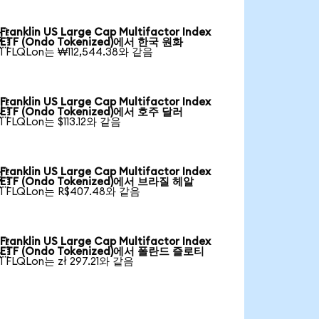
Franklin US Large Cap Multifactor Index

ETF (Ondo Tokenized)에서 한국 원화
1 FLQLon는 ₩112,544.38와 같음
Franklin US Large Cap Multifactor Index

ETF (Ondo Tokenized)에서 호주 달러
1 FLQLon는 $113.12와 같음
Franklin US Large Cap Multifactor Index

ETF (Ondo Tokenized)에서 브라질 헤알
1 FLQLon는 R$407.48와 같음
Franklin US Large Cap Multifactor Index

ETF (Ondo Tokenized)에서 폴란드 즐로티
1 FLQLon는 zł 297.21와 같음