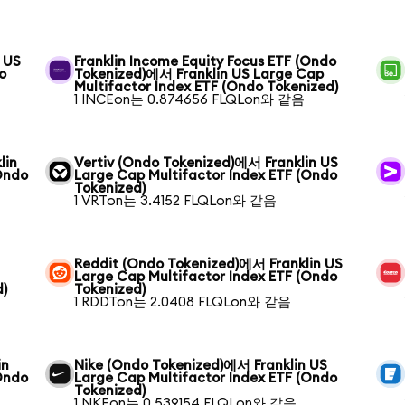
 US
Franklin Income Equity Focus ETF (Ondo
o
Tokenized)에서 Franklin US Large Cap
Multifactor Index ETF (Ondo Tokenized)
1 INCEon는 0.874656 FLQLon와 같음
lin
Vertiv (Ondo Tokenized)에서 Franklin US
Ondo
Large Cap Multifactor Index ETF (Ondo
Tokenized)
1 VRTon는 3.4152 FLQLon와 같음
Reddit (Ondo Tokenized)에서 Franklin US
Large Cap Multifactor Index ETF (Ondo
d)
Tokenized)
1 RDDTon는 2.0408 FLQLon와 같음
in
Nike (Ondo Tokenized)에서 Franklin US
Ondo
Large Cap Multifactor Index ETF (Ondo
Tokenized)
1 NKEon는 0.539154 FLQLon와 같음