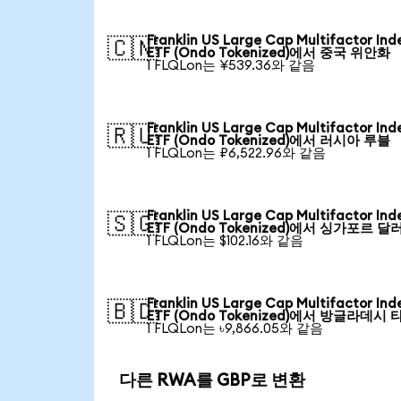
Franklin US Large Cap Multifactor Ind
🇨🇳
ETF (Ondo Tokenized)에서 중국 위안화
1 FLQLon는 ¥539.36와 같음
Franklin US Large Cap Multifactor Ind
🇷🇺
ETF (Ondo Tokenized)에서 러시아 루블
1 FLQLon는 ₽6,522.96와 같음
Franklin US Large Cap Multifactor Ind
🇸🇬
ETF (Ondo Tokenized)에서 싱가포르 달
1 FLQLon는 $102.16와 같음
Franklin US Large Cap Multifactor Ind
🇧🇩
ETF (Ondo Tokenized)에서 방글라데시 
1 FLQLon는 ৳9,866.05와 같음
다른 RWA를 GBP로 변환