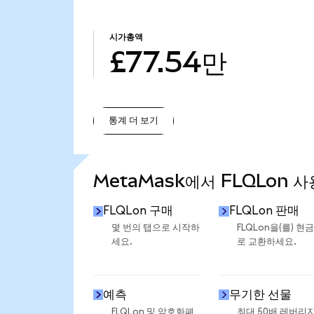
시가총액
£77.54만
통계 더 보기
통계 더 보기
MetaMask에서 FLQLon 사
FLQLon 구매
FLQLon 판매
몇 번의 탭으로 시작하
FLQLon을(를) 현
세요.
로 교환하세요.
예측
무기한 선물
FLQLon 및 암호화폐
최대 50배 레버리