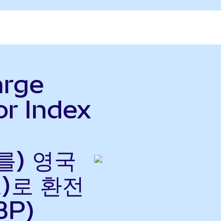
arge
or Index
(를) 영국
)로 환전
BP)