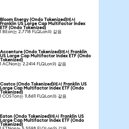
Bloom Energy (Ondo Tokenized)에서
Franklin US Large Cap Multifactor Index
ETF (Ondo Tokenized)
1 BEon는 2.7718 FLQLon와 같음
Accenture (Ondo Tokenized)에서 Franklin
US Large Cap Multifactor Index ETF (Ondo
Tokenized)
1 ACNon는 2.2414 FLQLon와 같음
Costco (Ondo Tokenized)에서 Franklin US
Large Cap Multifactor Index ETF (Ondo
Tokenized)
1 COSTon는 11.8611 FLQLon와 같음
Eaton (Ondo Tokenized)에서 Franklin US
Large Cap Multifactor Index ETF (Ondo
Tokenized)
1 ETNon는 5.5598 FLQLon와 같음