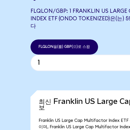
FLQLON/GBP: 1 FRANKLIN US LARGE
INDEX ETF (ONDO TOKENIZED)은(는)
다
FLQLON을(를) GBP(으)로 스왑
최신 Franklin US Large Ca
보
Franklin US Large Cap Multifactor Ind
이며, Franklin US Large Cap Multifactor 