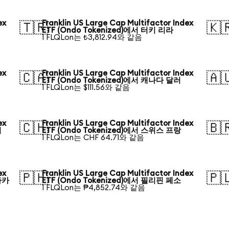
ex
Franklin US Large Cap Multifactor Index
🇹🇷
🇰
ETF (Ondo Tokenized)에서 터키 리라
1 FLQLon는 ₺3,812.94와 같음
ex
Franklin US Large Cap Multifactor Index
🇨🇦
🇦
ETF (Ondo Tokenized)에서 캐나다 달러
1 FLQLon는 $111.56와 같음
ex
Franklin US Large Cap Multifactor Index
🇨🇭
🇧
러
ETF (Ondo Tokenized)에서 스위스 프랑
1 FLQLon는 CHF 64.71와 같음
ex
Franklin US Large Cap Multifactor Index
🇵🇭
🇵
타카
ETF (Ondo Tokenized)에서 필리핀 페소
1 FLQLon는 ₱4,852.74와 같음