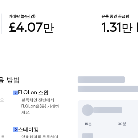
거래량
(24시간)
유통 중인 공급량
£4.07만
1.31만
용 방법
거래
FLQLon 스왑
금으
블록체인 전반에서
FLQLon을(를) 거래하
세요.
15분
30분
스테이킹
지로
암호화폐를 운용하여