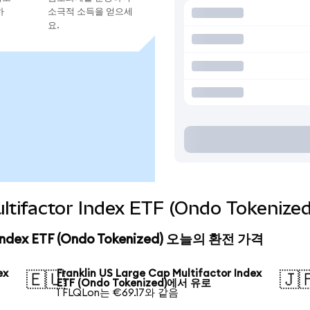
하
소극적 소득을 얻으세
요.
Multifactor Index ETF (Ondo Toke
or Index ETF (Ondo Tokenized) 오늘의 환전 가격
ex
Franklin US Large Cap Multifactor Index
🇪🇺
🇯
ETF (Ondo Tokenized)에서 유로
1 FLQLon는 €69.17와 같음