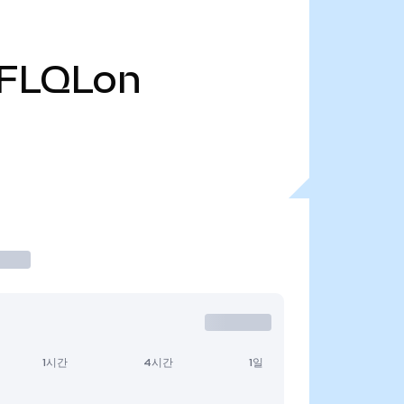
FLQLon
1시간
4시간
1일