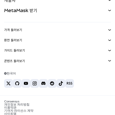
개발자
무기한 선물
신규
카드
문서 보기
MetaMask 받기
실물자산
mUSD
신규
대시보드
Transaction Shield
수익 창출
Smart Accounts Kit
에이전트 지갑
신규
가격 둘러보기
임베디드 지갑
Snaps
비트코인 가격
환전 둘러보기
MetaMask Connect
이더리움 가격
보상
신규
BTC를 USD로 환전
솔라나 가격
가이드 둘러보기
Snaps
보안
ETH를 USD로 환전
BTC 매수
시바이누 가격
USDT를 INR로 환전
콘텐츠 둘러보기
웹3 서비스
고객 지원
ETH 매수
페페 가격
비트코인 지갑
BTC를 USDT로 환전
SOL 매수
채용
테더 가격
솔라나 지갑
한국어
BTC를 INR로 환전
PEPE 매수
연락처
USDC 가격
최고의 암호화폐 카드
ETH를 USDT로 환전
USDT 매수
체인링크 가격
최고의 모바일 암호화폐 지갑
USDT를 PHP로 환전
USDC 매수
Polymarket이란?
BTC를 EUR로 환전
SHIB 매수
Consensys
암호화폐 세금 뉴스
개인정보 처리방침
이용약관
BNB 매수
기여자 라이선스 계약
암호화폐 매수 방법
사이트맵