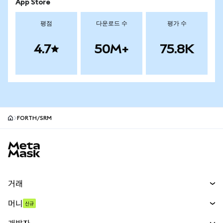
App Store
평점
다운로드 수
평가 수
4.7
50M+
75.8K
FORTH/SRM
MetaMask 사이트 바닥글
거래
스왑
머니
신규
예측 시장
신규
매수