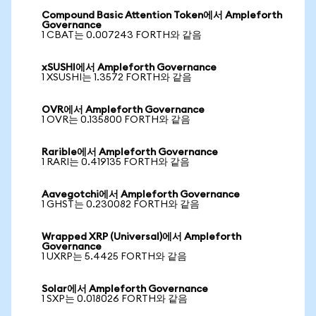
Compound Basic Attention Token에서 Ampleforth
Governance
1 CBAT는 0.007243 FORTH와 같음
xSUSHI에서 Ampleforth Governance
1 XSUSHI는 1.3572 FORTH와 같음
OVR에서 Ampleforth Governance
1 OVR는 0.135800 FORTH와 같음
Rarible에서 Ampleforth Governance
1 RARI는 0.419135 FORTH와 같음
Aavegotchi에서 Ampleforth Governance
1 GHST는 0.230082 FORTH와 같음
Wrapped XRP (Universal)에서 Ampleforth
Governance
1 UXRP는 5.4425 FORTH와 같음
Solar에서 Ampleforth Governance
1 SXP는 0.018026 FORTH와 같음