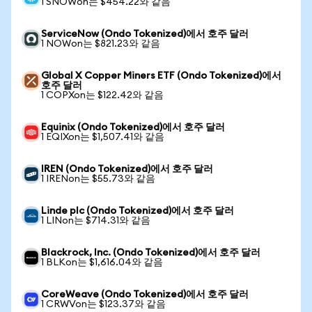
1 SNOWon는 $454.22와 같음
ServiceNow (Ondo Tokenized)에서 호주 달러
1 NOWon는 $821.23와 같음
Global X Copper Miners ETF (Ondo Tokenized)에서
호주 달러
1 COPXon는 $122.42와 같음
Equinix (Ondo Tokenized)에서 호주 달러
1 EQIXon는 $1,507.41와 같음
IREN (Ondo Tokenized)에서 호주 달러
1 IRENon는 $55.73와 같음
Linde plc (Ondo Tokenized)에서 호주 달러
1 LINon는 $714.31와 같음
Blackrock, Inc. (Ondo Tokenized)에서 호주 달러
1 BLKon는 $1,616.04와 같음
CoreWeave (Ondo Tokenized)에서 호주 달러
1 CRWVon는 $123.37와 같음