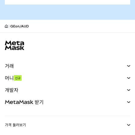
GEon/AUD
MetaMask 사이트 바닥글
거래
스왑
머니
신규
예측 시장
신규
매수
개발자
무기한 선물
신규
카드
문서 보기
MetaMask 받기
실물자산
mUSD
신규
대시보드
Transaction Shield
수익 창출
Smart Accounts Kit
에이전트 지갑
신규
가격 둘러보기
임베디드 지갑
Snaps
비트코인 가격