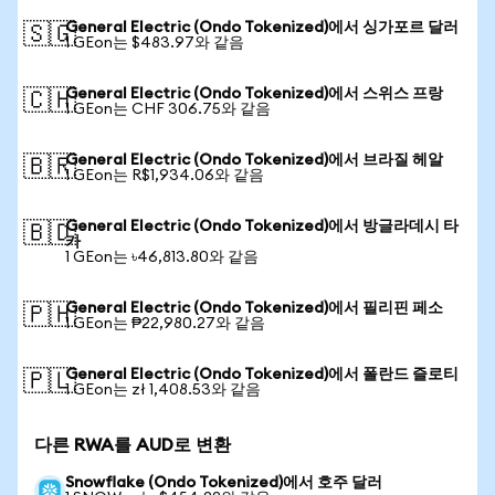
General Electric (Ondo Tokenized)에서 싱가포르 달러
🇸🇬
1 GEon는 $483.97와 같음
General Electric (Ondo Tokenized)에서 스위스 프랑
🇨🇭
1 GEon는 CHF 306.75와 같음
General Electric (Ondo Tokenized)에서 브라질 헤알
🇧🇷
1 GEon는 R$1,934.06와 같음
General Electric (Ondo Tokenized)에서 방글라데시 타
🇧🇩
카
1 GEon는 ৳46,813.80와 같음
General Electric (Ondo Tokenized)에서 필리핀 페소
🇵🇭
1 GEon는 ₱22,980.27와 같음
General Electric (Ondo Tokenized)에서 폴란드 즐로티
🇵🇱
1 GEon는 zł 1,408.53와 같음
다른 RWA를 AUD로 변환
Snowflake (Ondo Tokenized)에서 호주 달러