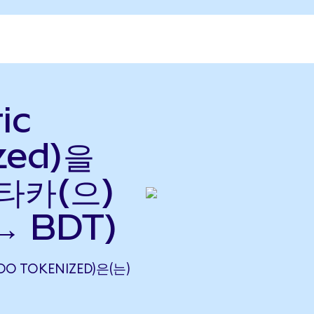
ic
zed)을
타카(으)
→ BDT)
NDO TOKENIZED)은(는)