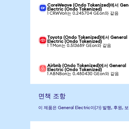
CoreWeave (Ondo Tokenized)에서 Gen
Electric (Ondo Tokenized)
1 CRWVon는 0.245704 GEon와 같음
Toyota (Ondo Tokenized)에서 General
Electric (Ondo Tokenized)
1 TMon는 0.513689 GEon와 같음
Airbnb (Ondo Tokenized)에서 General
Electric (Ondo Tokenized)
1 ABNBon는 0.480430 GEon와 같음
면책 조항
이 제품은 General Electric이(가) 발행