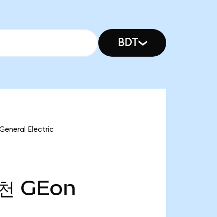
BDT
eral Electric
8천
GEon