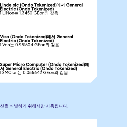
Linde plc (Ondo Tokenized)에서 General
Electric (Ondo Tokenized)
1 LINon는 1.3450 GEon와 같음
Visa (Ondo Tokenized)에서 General
Electric (Ondo Tokenized)
1 Von는 0.981604 GEon와 같음
Super Micro Computer (Ondo Tokenized)에
서 General Electric (Ondo Tokenized)
1 SMCIon는 0.085642 GEon와 같음
참조 자산을 식별하기 위해서만 사용됩니다.