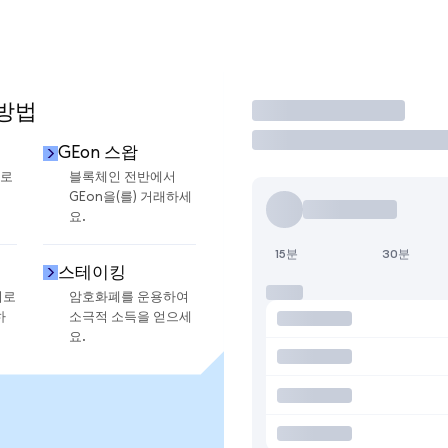
 방법
거래
GEon 스왑
으로
블록체인 전반에서
GEon을(를) 거래하세
요.
15분
30분
스테이킹
지로
암호화폐를 운용하여
하
소극적 소득을 얻으세
요.