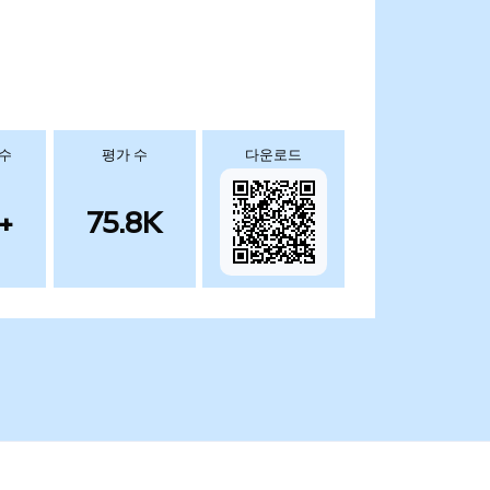
 수
평가 수
다운로드
+
75.8K