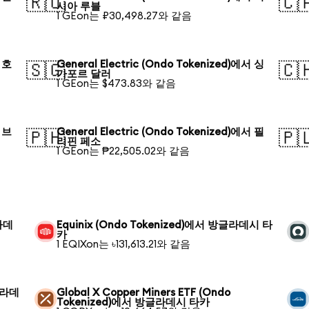
🇷🇺
🇨
시아 루블
1 GEon는 ₽30,498.27와 같음
서 호
General Electric (Ondo Tokenized)에서 싱
🇸🇬
🇨
가포르 달러
1 GEon는 $473.83와 같음
서 브
General Electric (Ondo Tokenized)에서 필
🇵🇭
🇵
리핀 페소
1 GEon는 ₱22,505.02와 같음
글라데
Equinix (Ondo Tokenized)에서 방글라데시 타
카
1 EQIXon는 ৳131,613.21와 같음
글라데
Global X Copper Miners ETF (Ondo
Tokenized)에서 방글라데시 타카