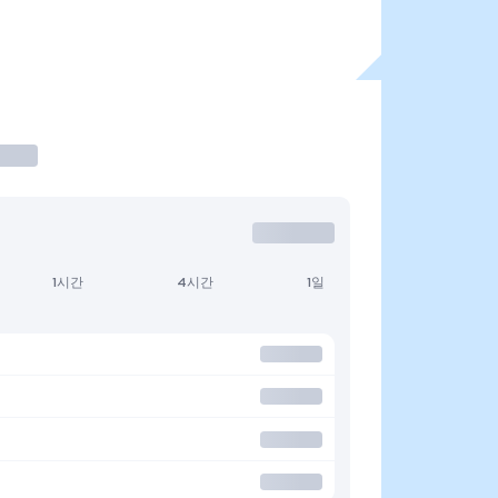
1시간
4시간
1일