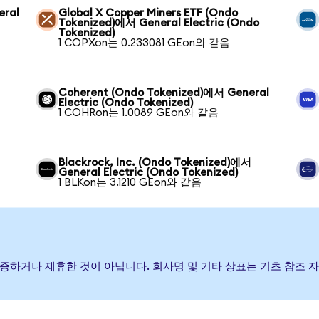
eral
Global X Copper Miners ETF (Ondo
Tokenized)에서 General Electric (Ondo
Tokenized)
1 COPXon는 0.233081 GEon와 같음
Coherent (Ondo Tokenized)에서 General
Electric (Ondo Tokenized)
1 COHRon는 1.0089 GEon와 같음
Blackrock, Inc. (Ondo Tokenized)에서
General Electric (Ondo Tokenized)
1 BLKon는 3.1210 GEon와 같음
, 후원, 보증하거나 제휴한 것이 아닙니다. 회사명 및 기타 상표는 기초 