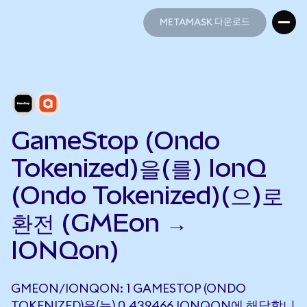
METAMASK 다운로드
METAMASK 다운로드
GameStop (Ondo
Tokenized)을(를) IonQ
(Ondo Tokenized)(으)로
환전 (GMEon →
IONQon)
GMEON/IONQON: 1 GAMESTOP (ONDO
TOKENIZED)은(는) 0.439466 IONQON에 해당합니