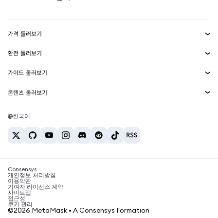
실물자산
mUSD
신규
대시보드
Transaction Shield
수익 창출
Smart Accounts Kit
에이전트 지갑
신규
가격 둘러보기
임베디드 지갑
Snaps
비트코인 가격
환전 둘러보기
MetaMask Connect
이더리움 가격
보상
신규
BTC를 USD로 환전
솔라나 가격
가이드 둘러보기
Snaps
보안
ETH를 USD로 환전
BTC 매수
시바이누 가격
USDT를 INR로 환전
콘텐츠 둘러보기
웹3 서비스
고객 지원
ETH 매수
페페 가격
비트코인 지갑
BTC를 USDT로 환전
SOL 매수
채용
테더 가격
솔라나 지갑
한국어
BTC를 INR로 환전
PEPE 매수
연락처
USDC 가격
최고의 암호화폐 카드
ETH를 USDT로 환전
USDT 매수
체인링크 가격
최고의 모바일 암호화폐 지갑
USDT를 PHP로 환전
USDC 매수
Polymarket이란?
BTC를 EUR로 환전
SHIB 매수
Consensys
암호화폐 세금 뉴스
개인정보 처리방침
이용약관
BNB 매수
기여자 라이선스 계약
암호화폐 매수 방법
사이트맵
접근성
비트코인 매도 방법
쿠키 관리
©2026 MetaMask • A Consensys Formation