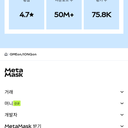
평점
다운로드 수
평가 수
4.7
50M+
75.8K
GMEon/IONQon
MetaMask 사이트 바닥글
거래
스왑
머니
신규
예측 시장
신규
매수
개발자
무기한 선물
신규
카드
문서 보기
MetaMask 받기