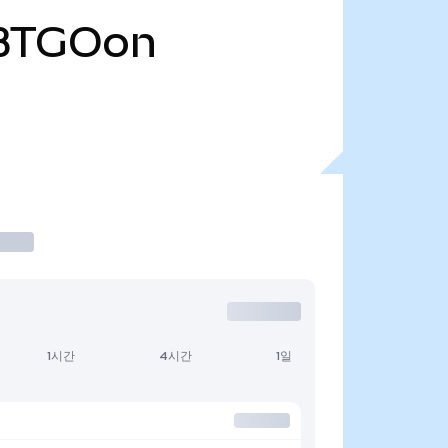
BTGOon
1시간
4시간
1일