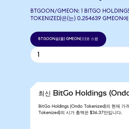
BTGOON/GMEON: 1 BITGO HOLDING
TOKENIZED)은(는) 0.254639 GME
BTGOON을(를) GMEON(으)로 스왑
최신 BitGo Holdings (Ond
BitGo Holdings (Ondo Tokenized)의 현재
Tokenized)의 시가 총액은 $36.37만입니다.