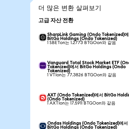
더 많은 변환 살펴보기
고급 자산 전환
SharpLink Gaming (Ondo Tokenized)
BitGo Holdings (Ondo Tokenized)
1 SBETon는 1.2773 BTGOon와 같음
Vanguard Total Stock Market ETF (O
Tokenized)에서 BitGo Holdings (Ondo
Tokenized)
1 VTIon는 77.3826 BTGOon와 같음
AXT (Ondo Tokenized)에서 BitGo Holdi
(Ondo Tokenized)
1 AXTIon는 17.5911 BTGOon와 같음
Ondas Holdings (Ondo Tokenized)에서
BitGo Holdings (Ondo Tokenized)