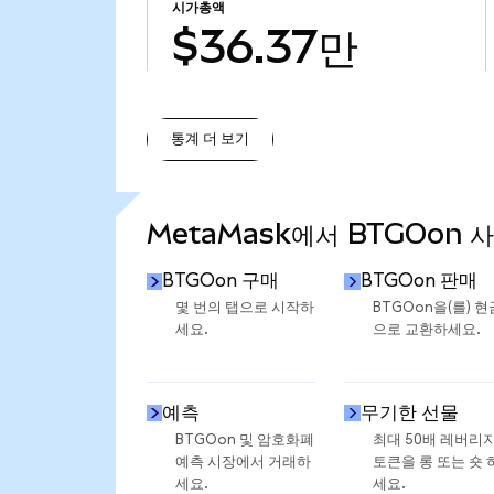
시가총액
$36.37만
통계 더 보기
통계 더 보기
MetaMask에서 BTGOon 
BTGOon 구매
BTGOon 판매
몇 번의 탭으로 시작하
BTGOon을(를) 현
세요.
으로 교환하세요.
예측
무기한 선물
BTGOon 및 암호화폐
최대 50배 레버리
예측 시장에서 거래하
토큰을 롱 또는 숏 
세요.
세요.