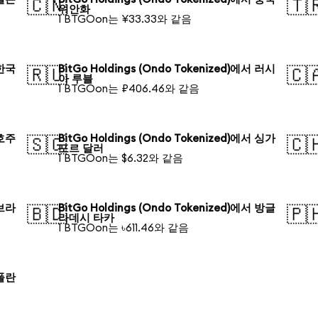
🇨🇳
🇹
위안화
1 BTGOon는 ¥33.33와 같음
 한국
BitGo Holdings (Ondo Tokenized)에서 러시
🇷🇺
🇨
아 루블
1 BTGOon는 ₽406.46와 같음
 호주
BitGo Holdings (Ondo Tokenized)에서 싱가
🇸🇬
🇨
포르 달러
1 BTGOon는 $6.32와 같음
 브라
BitGo Holdings (Ondo Tokenized)에서 방글
🇧🇩
🇵
라데시 타카
1 BTGOon는 ৳611.46와 같음
 폴란