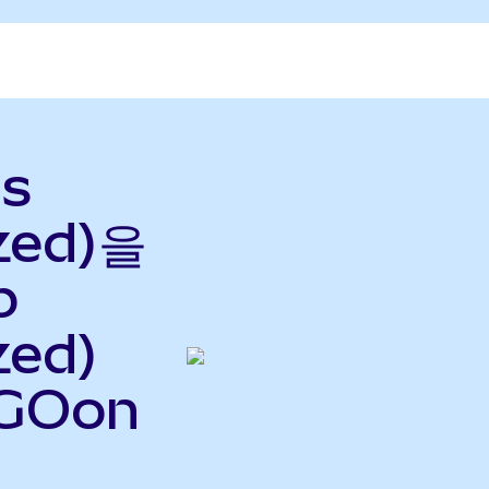
gs
zed)을
p
zed)
TGOon