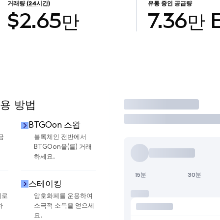
거래량
(24시간)
유통 중인 공급량
$2.65만
7.36만
사용 방법
거래
BTGOon 스왑
금
블록체인 전반에서
BTGOon을(를) 거래
하세요.
15분
30분
스테이킹
지로
암호화폐를 운용하여
하
소극적 소득을 얻으세
요.