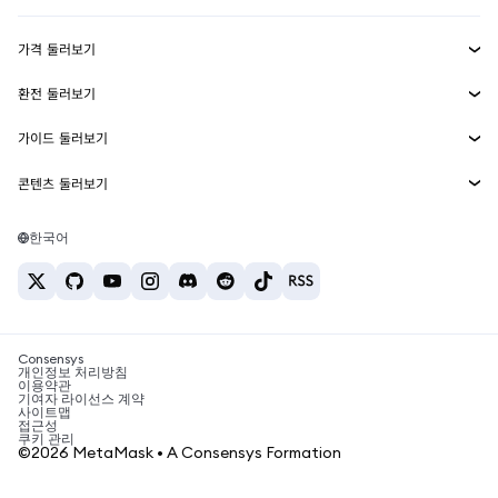
수익 창출
Smart Accounts Kit
에이전트 지갑
신규
가격 둘러보기
임베디드 지갑
Snaps
비트코인 가격
환전 둘러보기
MetaMask Connect
이더리움 가격
보상
신규
BTC를 USD로 환전
솔라나 가격
가이드 둘러보기
Snaps
보안
ETH를 USD로 환전
BTC 매수
시바이누 가격
USDT를 INR로 환전
콘텐츠 둘러보기
웹3 서비스
고객 지원
ETH 매수
페페 가격
비트코인 지갑
BTC를 USDT로 환전
SOL 매수
채용
테더 가격
솔라나 지갑
한국어
BTC를 INR로 환전
PEPE 매수
연락처
USDC 가격
최고의 암호화폐 카드
ETH를 USDT로 환전
USDT 매수
체인링크 가격
최고의 모바일 암호화폐 지갑
USDT를 PHP로 환전
USDC 매수
Polymarket이란?
BTC를 EUR로 환전
SHIB 매수
Consensys
암호화폐 세금 뉴스
개인정보 처리방침
이용약관
BNB 매수
기여자 라이선스 계약
암호화폐 매수 방법
사이트맵
접근성
비트코인 매도 방법
쿠키 관리
©2026 MetaMask • A Consensys Formation