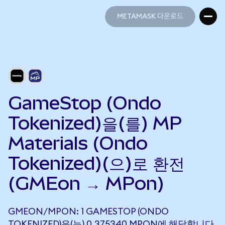
METAMASK 다운로드
METAMASK 다운로드
GameStop (Ondo
Tokenized)을(를) MP
Materials (Ondo
Tokenized)(으)로 환전
(GMEon → MPon)
GMEON/MPON: 1 GAMESTOP (ONDO
TOKENIZED)은(는) 0.375340 MPON에 해당합니다