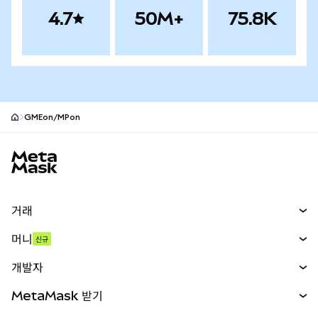
4.7
50M+
75.8K
GMEon/MPon
MetaMask 사이트 바닥글
거래
스왑
머니
신규
예측 시장
신규
매수
개발자
무기한 선물
신규
카드
문서 보기
MetaMask 받기
실물자산
mUSD
신규
대시보드
Transaction Shield