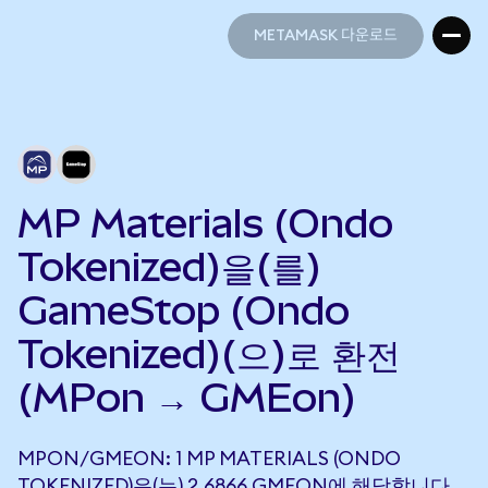
METAMASK 다운로드
METAMASK 다운로드
MP Materials (Ondo
Tokenized)을(를)
GameStop (Ondo
Tokenized)(으)로 환전
(MPon → GMEon)
MPON/GMEON: 1 MP MATERIALS (ONDO
TOKENIZED)은(는) 2.6866 GMEON에 해당합니다