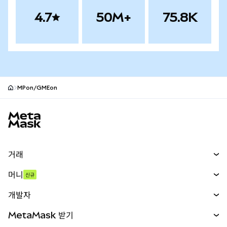
4.7
50M+
75.8K
MPon/GMEon
MetaMask 사이트 바닥글
거래
스왑
머니
신규
예측 시장
신규
매수
개발자
무기한 선물
신규
카드
문서 보기
MetaMask 받기
실물자산
mUSD
신규
대시보드
Transaction Shield