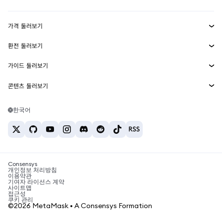
수익 창출
Smart Accounts Kit
에이전트 지갑
신규
가격 둘러보기
임베디드 지갑
Snaps
비트코인 가격
환전 둘러보기
MetaMask Connect
이더리움 가격
보상
신규
BTC를 USD로 환전
솔라나 가격
가이드 둘러보기
Snaps
보안
ETH를 USD로 환전
BTC 매수
시바이누 가격
USDT를 INR로 환전
콘텐츠 둘러보기
웹3 서비스
고객 지원
ETH 매수
페페 가격
비트코인 지갑
BTC를 USDT로 환전
SOL 매수
채용
테더 가격
솔라나 지갑
한국어
BTC를 INR로 환전
PEPE 매수
연락처
USDC 가격
최고의 암호화폐 카드
ETH를 USDT로 환전
USDT 매수
체인링크 가격
최고의 모바일 암호화폐 지갑
USDT를 PHP로 환전
USDC 매수
Polymarket이란?
BTC를 EUR로 환전
SHIB 매수
Consensys
암호화폐 세금 뉴스
개인정보 처리방침
이용약관
BNB 매수
기여자 라이선스 계약
암호화폐 매수 방법
사이트맵
접근성
비트코인 매도 방법
쿠키 관리
©2026 MetaMask • A Consensys Formation