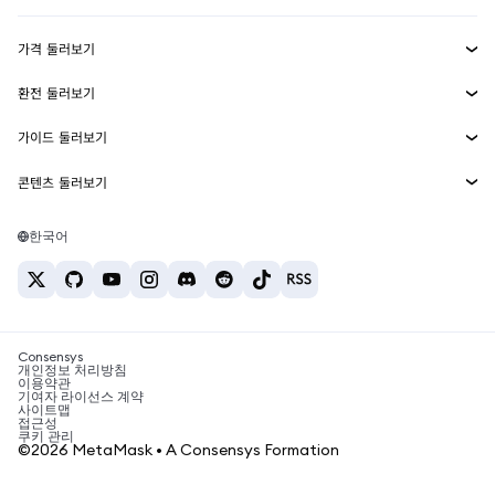
수익 창출
Smart Accounts Kit
에이전트 지갑
신규
가격 둘러보기
임베디드 지갑
Snaps
비트코인 가격
환전 둘러보기
MetaMask Connect
이더리움 가격
보상
신규
BTC를 USD로 환전
솔라나 가격
가이드 둘러보기
Snaps
보안
ETH를 USD로 환전
BTC 매수
시바이누 가격
USDT를 INR로 환전
콘텐츠 둘러보기
웹3 서비스
고객 지원
ETH 매수
페페 가격
비트코인 지갑
BTC를 USDT로 환전
SOL 매수
채용
테더 가격
솔라나 지갑
한국어
BTC를 INR로 환전
PEPE 매수
연락처
USDC 가격
최고의 암호화폐 카드
ETH를 USDT로 환전
USDT 매수
체인링크 가격
최고의 모바일 암호화폐 지갑
USDT를 PHP로 환전
USDC 매수
Polymarket이란?
BTC를 EUR로 환전
SHIB 매수
Consensys
암호화폐 세금 뉴스
개인정보 처리방침
이용약관
BNB 매수
기여자 라이선스 계약
암호화폐 매수 방법
사이트맵
접근성
비트코인 매도 방법
쿠키 관리
©2026 MetaMask • A Consensys Formation