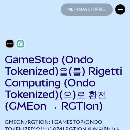
METAMASK 다운로드
METAMASK 다운로드
GameStop (Ondo
Tokenized)을(를) Rigetti
Computing (Ondo
Tokenized)(으)로 환전
(GMEon → RGTIon)
GMEON/RGTION: 1 GAMESTOP (ONDO
TOKENIZED)은(는) 1.0741 RGTION에 해당합니다