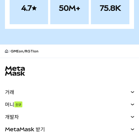
4.7
50M+
75.8K
GMEon/RGTIon
MetaMask 사이트 바닥글
거래
스왑
머니
신규
예측 시장
신규
매수
개발자
무기한 선물
신규
카드
문서 보기
MetaMask 받기
실물자산
mUSD
신규
대시보드
Transaction Shield