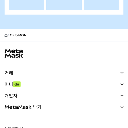
GRT/MON
MetaMask 사이트 바닥글
거래
스왑
머니
신규
예측 시장
신규
매수
개발자
무기한 선물
신규
카드
문서 보기
MetaMask 받기
실물자산
mUSD
신규
대시보드
Transaction Shield
수익 창출
Smart Accounts Kit
에이전트 지갑
신규