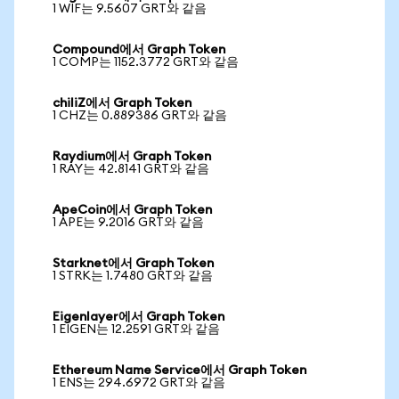
1 WIF는 9.5607 GRT와 같음
Compound에서 Graph Token
1 COMP는 1152.3772 GRT와 같음
chiliZ에서 Graph Token
1 CHZ는 0.889386 GRT와 같음
Raydium에서 Graph Token
1 RAY는 42.8141 GRT와 같음
ApeCoin에서 Graph Token
1 APE는 9.2016 GRT와 같음
Starknet에서 Graph Token
1 STRK는 1.7480 GRT와 같음
Eigenlayer에서 Graph Token
1 EIGEN는 12.2591 GRT와 같음
Ethereum Name Service에서 Graph Token
1 ENS는 294.6972 GRT와 같음