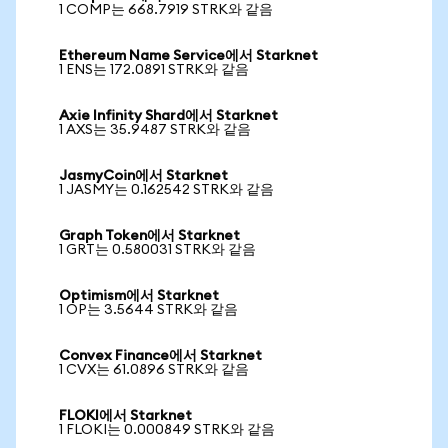
1 COMP는 668.7919 STRK와 같음
Ethereum Name Service에서 Starknet
1 ENS는 172.0891 STRK와 같음
Axie Infinity Shard에서 Starknet
1 AXS는 35.9487 STRK와 같음
JasmyCoin에서 Starknet
1 JASMY는 0.162542 STRK와 같음
Graph Token에서 Starknet
1 GRT는 0.580031 STRK와 같음
Optimism에서 Starknet
1 OP는 3.5644 STRK와 같음
Convex Finance에서 Starknet
1 CVX는 61.0896 STRK와 같음
FLOKI에서 Starknet
1 FLOKI는 0.000849 STRK와 같음