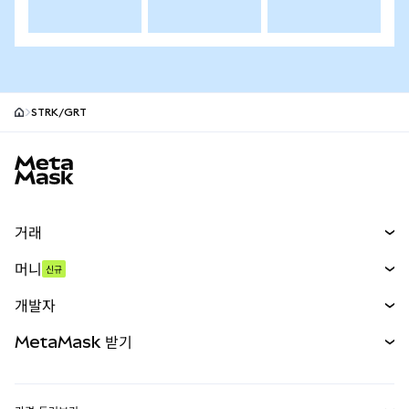
STRK/GRT
MetaMask 사이트 바닥글
거래
스왑
머니
신규
예측 시장
신규
매수
개발자
무기한 선물
신규
카드
문서 보기
MetaMask 받기
실물자산
mUSD
신규
대시보드
Transaction Shield
수익 창출
Smart Accounts Kit
에이전트 지갑
신규