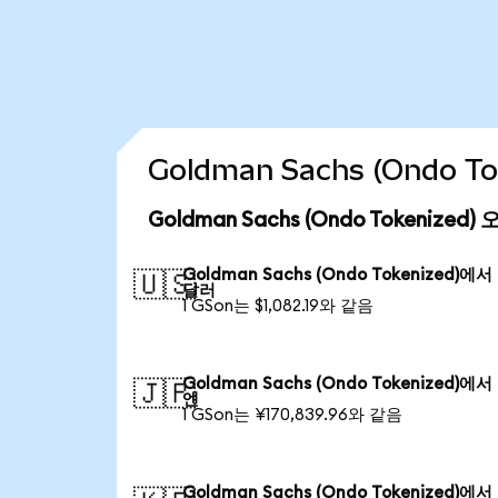
Goldman Sachs (Ondo 
Goldman Sachs (Ondo Tokenize
Goldman Sachs (Ondo Tokenized)에
🇺🇸
달러
1 GSon는 $1,082.19와 같음
Goldman Sachs (Ondo Tokenized)에
🇯🇵
엔
1 GSon는 ¥170,839.96와 같음
Goldman Sachs (Ondo Tokenized)에