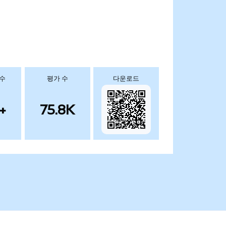
 수
평가 수
다운로드
+
75.8K