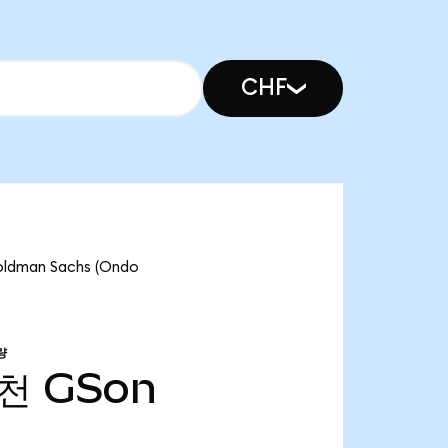
CHF
dman Sachs (Ondo
량
4천
GSon