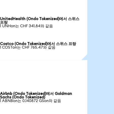
UnitedHealth (Ondo Tokenized)에서 스위스
프랑
1 UNHon는 CHF 341.84와 같음
Costco (Ondo Tokenized)에서 스위스 프랑
1 COSTon는 CHF 765.47와 같음
Airbnb (Ondo Tokenized)에서 Goldman
Sachs (Ondo Tokenized)
1 ABNBon는 0.140872 GSon와 같음