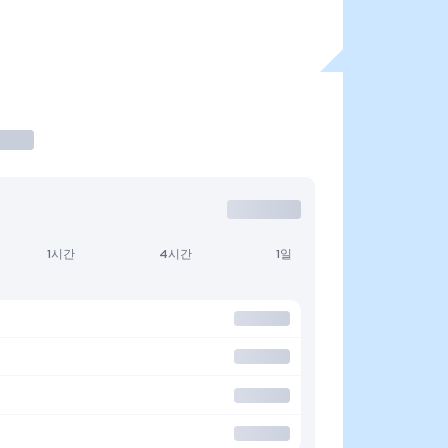
1시간
4시간
1일