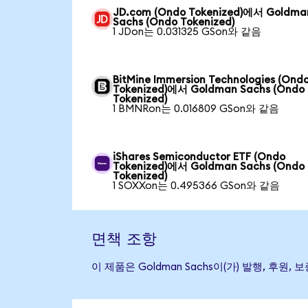
JD.com (Ondo Tokenized)에서 Goldma
Sachs (Ondo Tokenized)
1 JDon는 0.031325 GSon와 같음
BitMine Immersion Technologies (Ond
Tokenized)에서 Goldman Sachs (Ondo
Tokenized)
1 BMNRon는 0.016809 GSon와 같음
iShares Semiconductor ETF (Ondo
Tokenized)에서 Goldman Sachs (Ondo
Tokenized)
1 SOXXon는 0.495366 GSon와 같음
면책 조항
이 제품은 Goldman Sachs이(가) 발행, 