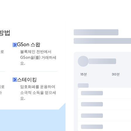
 방법
거래
GSon 스왑
으로
블록체인 전반에서
GSon을(를) 거래하세
요.
15분
30분
스테이킹
지로
암호화폐를 운용하여
하
소극적 소득을 얻으세
요.