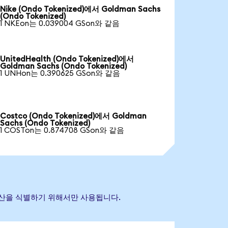
Nike (Ondo Tokenized)에서 Goldman Sachs
(Ondo Tokenized)
1 NKEon는 0.039004 GSon와 같음
UnitedHealth (Ondo Tokenized)에서
Goldman Sachs (Ondo Tokenized)
1 UNHon는 0.390625 GSon와 같음
Costco (Ondo Tokenized)에서 Goldman
Sachs (Ondo Tokenized)
1 COSTon는 0.874708 GSon와 같음
조 자산을 식별하기 위해서만 사용됩니다.