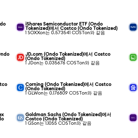
ndo
iShares Semiconductor ETF (Ondo
Tokenized)에서 Costco (Ondo Tokenized)
1 SOXXon는 0.573541 COSTon와 같음
Ondo
JD.com (Ondo Tokenized)에서 Costco
(Ondo Tokenized)
1 JDon는 0.035676 COSTon와 같음
tco
Corning (Ondo Tokenized)에서 Costco
(Ondo Tokenized)
1 GLWon는 0.176809 COSTon와 같음
ex
Goldman Sachs (Ondo Tokenized)에서
do
Costco (Ondo Tokenized)
1 GSon는 1.1055 COSTon와 같음