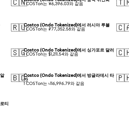
🇨🇳
🇹
1 COSTon는 ¥6,396.03와 같음
화
Costco (Ondo Tokenized)에서 러시아 루블
🇷🇺
🇨
1 COSTon는 ₽77,352.58와 같음
러
Costco (Ondo Tokenized)에서 싱가포르 달러
🇸🇬
🇨
1 COSTon는 $1,211.54와 같음
헤알
Costco (Ondo Tokenized)에서 방글라데시 타
🇧🇩
🇵
카
1 COSTon는 ৳116,996.79와 같음
 즐로티