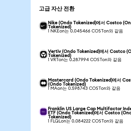
고급 자산 전환
Nike (Ondo Tokenized)에서 Costco (O
Tokenized)
1 NKEon는 0.045466 COSTon와 같음
Vertiv (Ondo Tokenized)에서 Costco (
Tokenized)
1 VRTon는 0.287994 COSTon와 같음
Mastercard (Ondo Tokenized)에서 Cos
(Ondo Tokenized)
1 MAon는 0.598743 COSTon와 같음
Franklin US Large Cap Multifactor Ind
ETF (Ondo Tokenized)에서 Costco (On
Tokenized)
1 FLQLon는 0.084222 COSTon와 같음