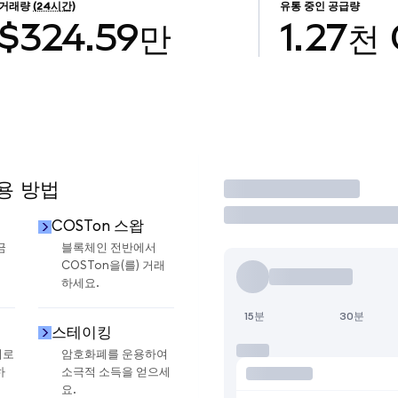
거래량
(24시간)
유통 중인 공급량
$324.59만
1.27천
사용 방법
거래
COSTon 스왑
금
블록체인 전반에서
COSTon을(를) 거래
하세요.
15분
30분
스테이킹
지로
암호화폐를 운용하여
하
소극적 소득을 얻으세
요.