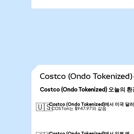
Costco (Ondo Tokeniz
Costco (Ondo Tokenized) 오늘의 
Costco (Ondo Tokenized)에서 미국 달
🇺🇸
1 COSTon는 $947.97와 같음
Costco (Ondo Tokenized)에서 일본 엔