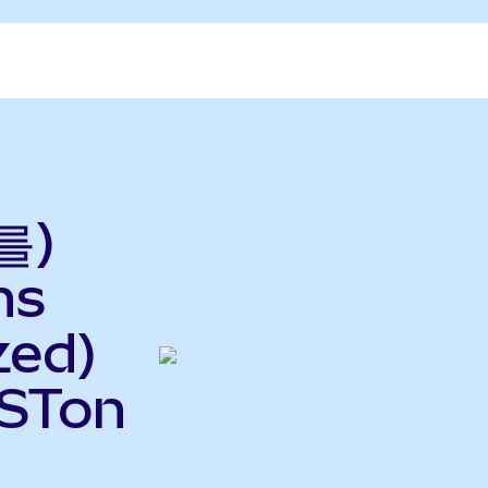
를)
hs
zed)
STon