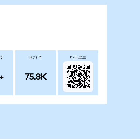
 수
평가 수
다운로드
+
75.8K