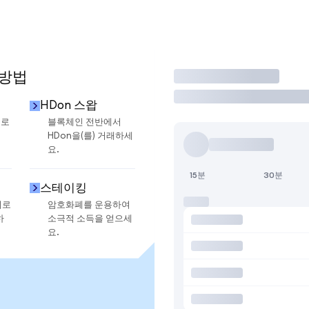
 방법
거래
HDon 스왑
으로
블록체인 전반에서
HDon을(를) 거래하세
요.
15분
30분
스테이킹
지로
암호화폐를 운용하여
하
소극적 소득을 얻으세
요.