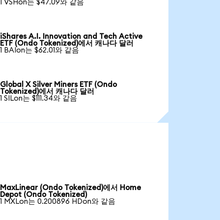
1 VSHon는 $47.09와 같음
iShares A.I. Innovation and Tech Active
ETF (Ondo Tokenized)에서 캐나다 달러
1 BAIon는 $62.01와 같음
Global X Silver Miners ETF (Ondo
Tokenized)에서 캐나다 달러
1 SILon는 $111.34와 같음
MaxLinear (Ondo Tokenized)에서 Home
Depot (Ondo Tokenized)
1 MXLon는 0.200896 HDon와 같음