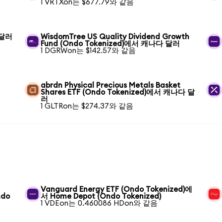
1 VRTXon는 $677.79와 같음
 달러
WisdomTree US Quality Dividend Growth
Fund (Ondo Tokenized)에서 캐나다 달러
1 DGRWon는 $142.57와 같음
abrdn Physical Precious Metals Basket
Shares ETF (Ondo Tokenized)에서 캐나다 달
러
1 GLTRon는 $274.37와 같음
Vanguard Energy ETF (Ondo Tokenized)에
ndo
서 Home Depot (Ondo Tokenized)
1 VDEon는 0.460086 HDon와 같음