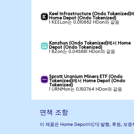
Keel Infrastructure (Ondo Tokenized
Home Depot (Ondo Tokenized)
1 KEELon는 0.010882 HDon와 같음
Kanzhun (Ondo Tokenized)에서 Home
Depot (Ondo Tokenized)
1 BZon는 0.045881 HDon와 같음
Sprott Uranium Miners ETF (Ondo
Tokenized)에서 Home Depot (Ondo
Tokenized)
1 URNMon는 0.150764 HDon와 같음
면책 조항
이 제품은 Home Depot이(가) 발행, 후원