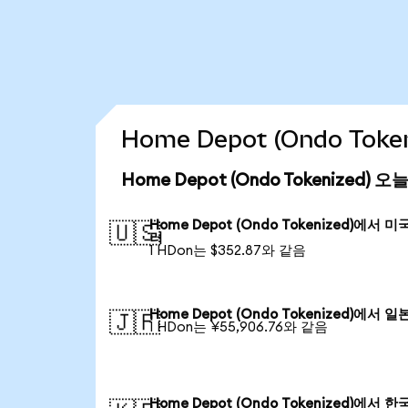
Home Depot (Ondo Tok
Home Depot (Ondo Tokenized)
Home Depot (Ondo Tokenized)에서 미
🇺🇸
러
1 HDon는 $352.87와 같음
Home Depot (Ondo Tokenized)에서 일
🇯🇵
1 HDon는 ¥55,906.76와 같음
Home Depot (Ondo Tokenized)에서 한