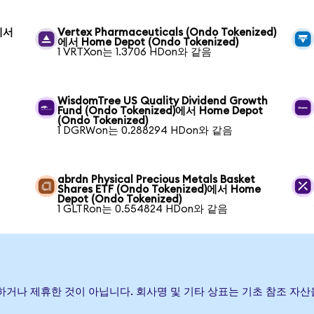
)에서
Vertex Pharmaceuticals (Ondo Tokenized)
에서 Home Depot (Ondo Tokenized)
1 VRTXon는 1.3706 HDon와 같음
WisdomTree US Quality Dividend Growth
Fund (Ondo Tokenized)에서 Home Depot
(Ondo Tokenized)
1 DGRWon는 0.288294 HDon와 같음
abrdn Physical Precious Metals Basket
Shares ETF (Ondo Tokenized)에서 Home
Depot (Ondo Tokenized)
1 GLTRon는 0.554824 HDon와 같음
, 보증하거나 제휴한 것이 아닙니다. 회사명 및 기타 상표는 기초 참조 