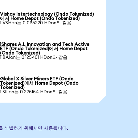
Vishay Intertechnology (Ondo Tokenized)
에서 Home Depot (Ondo Tokenized)
1 VSHon는 0.095220 HDon와 같음
iShares A.I. Innovation and Tech Active
ETF (Ondo Tokenized)에서 Home Depot
(Ondo Tokenized)
1 BAIon는 0.125401 HDon와 같음
Global X Silver Miners ETF (Ondo
Tokenized)에서 Home Depot (Ondo
Tokenized)
1 SILon는 0.225154 HDon와 같음
자산을 식별하기 위해서만 사용됩니다.