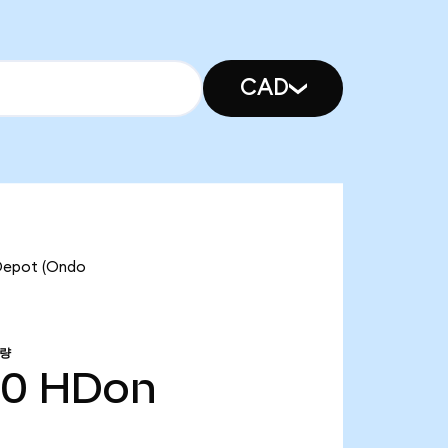
CAD
epot (Ondo
급량
20
HDon