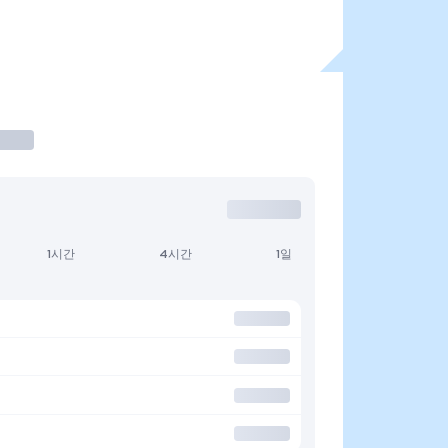
1시간
4시간
1일