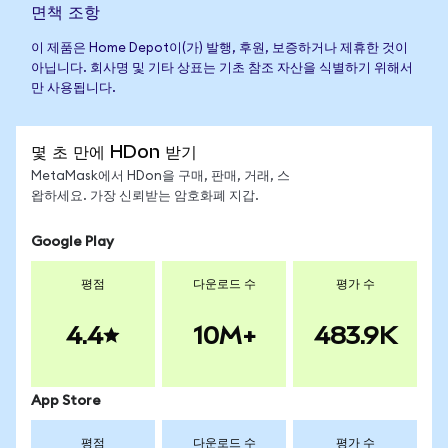
면책 조항
이 제품은 Home Depot이(가) 발행, 후원, 보증하거나 제휴한 것이
아닙니다. 회사명 및 기타 상표는 기초 참조 자산을 식별하기 위해서
만 사용됩니다.
몇 초 만에 HDon 받기
MetaMask에서 HDon을 구매, 판매, 거래, 스
왑하세요. 가장 신뢰받는 암호화폐 지갑.
Google Play
평점
다운로드 수
평가 수
4.4
10M+
483.9K
App Store
평점
다운로드 수
평가 수