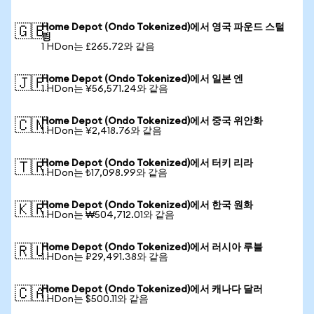
Home Depot (Ondo Tokenized)에서 영국 파운드 스털
🇬🇧
링
1 HDon는 £265.72와 같음
Home Depot (Ondo Tokenized)에서 일본 엔
🇯🇵
1 HDon는 ¥56,571.24와 같음
Home Depot (Ondo Tokenized)에서 중국 위안화
🇨🇳
1 HDon는 ¥2,418.76와 같음
Home Depot (Ondo Tokenized)에서 터키 리라
🇹🇷
1 HDon는 ₺17,098.99와 같음
Home Depot (Ondo Tokenized)에서 한국 원화
🇰🇷
1 HDon는 ₩504,712.01와 같음
Home Depot (Ondo Tokenized)에서 러시아 루블
🇷🇺
1 HDon는 ₽29,491.38와 같음
Home Depot (Ondo Tokenized)에서 캐나다 달러
🇨🇦
1 HDon는 $500.11와 같음