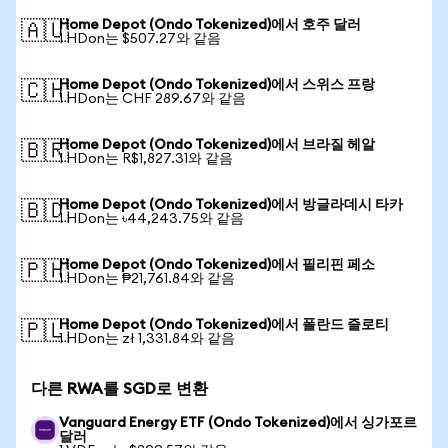
Home Depot (Ondo Tokenized)에서 호주 달러
🇦🇺
1 HDon는 $507.27와 같음
Home Depot (Ondo Tokenized)에서 스위스 프랑
🇨🇭
1 HDon는 CHF 289.67와 같음
Home Depot (Ondo Tokenized)에서 브라질 헤알
🇧🇷
1 HDon는 R$1,827.31와 같음
Home Depot (Ondo Tokenized)에서 방글라데시 타카
🇧🇩
1 HDon는 ৳44,243.75와 같음
Home Depot (Ondo Tokenized)에서 필리핀 페소
🇵🇭
1 HDon는 ₱21,761.84와 같음
Home Depot (Ondo Tokenized)에서 폴란드 즐로티
🇵🇱
1 HDon는 zł 1,331.84와 같음
다른 RWA를 SGD로 변환
Vanguard Energy ETF (Ondo Tokenized)에서 싱가포르
달러