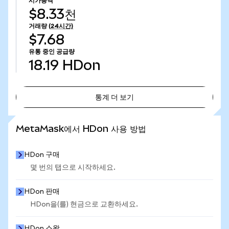
시가총액
$8.33천
거래량
(24시간)
$7.68
유통 중인 공급량
18.19
HDon
통계 더 보기
통계 더 보기
MetaMask에서 HDon 사용 방법
HDon 구매
몇 번의 탭으로 시작하세요.
HDon 판매
HDon을(를) 현금으로 교환하세요.
HDon 스왑