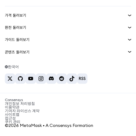
수익 창출
Smart Accounts Kit
에이전트 지갑
신규
가격 둘러보기
임베디드 지갑
Snaps
비트코인 가격
환전 둘러보기
MetaMask Connect
이더리움 가격
보상
신규
BTC를 USD로 환전
솔라나 가격
가이드 둘러보기
Snaps
보안
ETH를 USD로 환전
BTC 매수
시바이누 가격
USDT를 INR로 환전
콘텐츠 둘러보기
웹3 서비스
고객 지원
ETH 매수
페페 가격
비트코인 지갑
BTC를 USDT로 환전
SOL 매수
채용
테더 가격
솔라나 지갑
한국어
BTC를 INR로 환전
PEPE 매수
연락처
USDC 가격
최고의 암호화폐 카드
ETH를 USDT로 환전
USDT 매수
체인링크 가격
최고의 모바일 암호화폐 지갑
USDT를 PHP로 환전
USDC 매수
Polymarket이란?
BTC를 EUR로 환전
SHIB 매수
Consensys
암호화폐 세금 뉴스
개인정보 처리방침
이용약관
BNB 매수
기여자 라이선스 계약
암호화폐 매수 방법
사이트맵
접근성
비트코인 매도 방법
쿠키 관리
©2026 MetaMask • A Consensys Formation