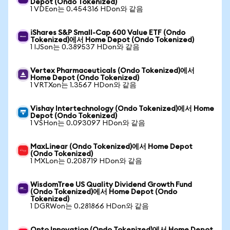
Depot (Ondo Tokenized)
1 VDEon는 0.454316 HDon와 같음
iShares S&P Small-Cap 600 Value ETF (Ondo
Tokenized)에서 Home Depot (Ondo Tokenized)
1 IJSon는 0.389537 HDon와 같음
Vertex Pharmaceuticals (Ondo Tokenized)에서
Home Depot (Ondo Tokenized)
1 VRTXon는 1.3567 HDon와 같음
Vishay Intertechnology (Ondo Tokenized)에서 Home
Depot (Ondo Tokenized)
1 VSHon는 0.093097 HDon와 같음
MaxLinear (Ondo Tokenized)에서 Home Depot
(Ondo Tokenized)
1 MXLon는 0.208719 HDon와 같음
WisdomTree US Quality Dividend Growth Fund
(Ondo Tokenized)에서 Home Depot (Ondo
Tokenized)
1 DGRWon는 0.281866 HDon와 같음