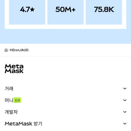
4.7
50M+
75.8K
HDon/AUD
MetaMask 사이트 바닥글
거래
스왑
머니
신규
예측 시장
신규
매수
개발자
무기한 선물
신규
카드
문서 보기
MetaMask 받기
실물자산
mUSD
신규
대시보드
Transaction Shield