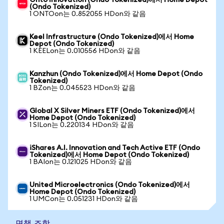
Onto Innovation (Ondo Tokenized)에서 Home Depot
(Ondo Tokenized)
1 ONTOon는 0.852055 HDon와 같음
Keel Infrastructure (Ondo Tokenized)에서 Home
Depot (Ondo Tokenized)
1 KEELon는 0.010556 HDon와 같음
Kanzhun (Ondo Tokenized)에서 Home Depot (Ondo
Tokenized)
1 BZon는 0.045523 HDon와 같음
Global X Silver Miners ETF (Ondo Tokenized)에서
Home Depot (Ondo Tokenized)
1 SILon는 0.220134 HDon와 같음
iShares A.I. Innovation and Tech Active ETF (Ondo
Tokenized)에서 Home Depot (Ondo Tokenized)
1 BAIon는 0.121025 HDon와 같음
United Microelectronics (Ondo Tokenized)에서
Home Depot (Ondo Tokenized)
1 UMCon는 0.051231 HDon와 같음
면책 조항