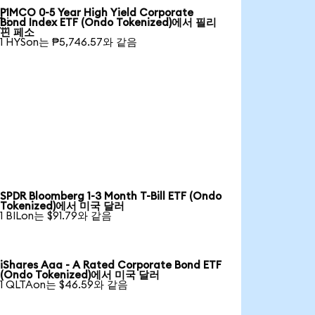
PIMCO 0-5 Year High Yield Corporate

Bond Index ETF (Ondo Tokenized)에서 필리
핀 페소
1 HYSon는 ₱5,746.57와 같음
SPDR Bloomberg 1-3 Month T-Bill ETF (Ondo
Tokenized)에서 미국 달러
1 BILon는 $91.79와 같음
iShares Aaa - A Rated Corporate Bond ETF
(Ondo Tokenized)에서 미국 달러
1 QLTAon는 $46.59와 같음