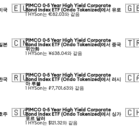
PIMCO 0-5 Year High Yield Corporate
🇪🇺
🇬
 미국
Bond Index ETF (Ondo Tokenized)에서 유로
1 HYSon는 €82.03와 같음
PIMCO 0-5 Year High Yield Corporate
🇨🇳
🇹
 일본
Bond Index ETF (Ondo Tokenized)에서 중국
위안화
1 HYSon는 ¥638.04와 같음
PIMCO 0-5 Year High Yield Corporate
🇷🇺
🇨
 한국
Bond Index ETF (Ondo Tokenized)에서 러시
아 루블
1 HYSon는 ₽7,701.63와 같음
PIMCO 0-5 Year High Yield Corporate
🇸🇬
🇨
 호주
Bond Index ETF (Ondo Tokenized)에서 싱가
포르 달러
1 HYSon는 $121.32와 같음