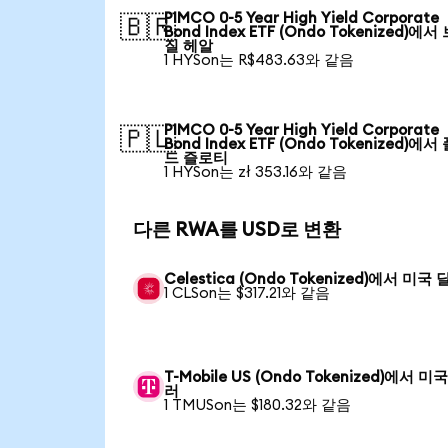
PIMCO 0-5 Year High Yield Corporate
🇧🇷
Bond Index ETF (Ondo Tokenized)에서
질 헤알
1 HYSon는 R$483.63와 같음
PIMCO 0-5 Year High Yield Corporate
🇵🇱
Bond Index ETF (Ondo Tokenized)에서
드 즐로티
1 HYSon는 zł 353.16와 같음
다른 RWA를 USD로 변환
Celestica (Ondo Tokenized)에서 미국
1 CLSon는 $317.21와 같음
T-Mobile US (Ondo Tokenized)에서 미
러
1 TMUSon는 $180.32와 같음