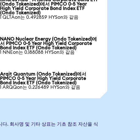
(Ondo Tokenized)에서 PIMCO 0-5 Year
High Yield Corporate Bond Index ETF
(Ondo Tokenized)
1 QLTAon는 0.492859 HYSon와 같음
NANO Nuclear Energy (Ondo Tokenized)에
서 PIMCO 0-5 Year High Yield Corporate
Bond Index ETF (Ondo Tokenized)
1 NNEon는 0.188088 HYSon와 같음
Arqit Quantum (Ondo Tokenized)에서
PIMCO 0-5 Year High Yield Corporate
Bond Index ETF (Ondo Tokenized)
1 ARQQon는 0.226489 HYSon와 같음
것이 아닙니다. 회사명 및 기타 상표는 기초 참조 자산을 식