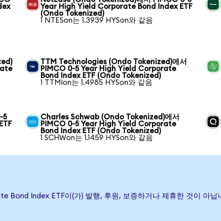
dex
Year High Yield Corporate Bond Index ETF
(Ondo Tokenized)
1 NTESon는 1.3939 HYSon와 같음
zed)
TTM Technologies (Ondo Tokenized)에서
rate
PIMCO 0-5 Year High Yield Corporate
Bond Index ETF (Ondo Tokenized)
1 TTMIon는 1.4985 HYSon와 같음
-5
Charles Schwab (Ondo Tokenized)에서
 ETF
PIMCO 0-5 Year High Yield Corporate
Bond Index ETF (Ondo Tokenized)
1 SCHWon는 1.1459 HYSon와 같음
Corporate Bond Index ETF이(가) 발행, 후원, 보증하거나 제휴한 