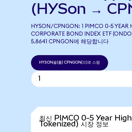
(HYSon → CP
HYSON/CPNGON: 1 PIMCO 0-5 YEAR H
CORPORATE BOND INDEX ETF (ONDO
5.8641 CPNGON에 해당합니다
HYSON을(를) CPNGON(으)로 스왑
최신 PIMCO 0-5 Year High 
Tokenized) 시장 정보