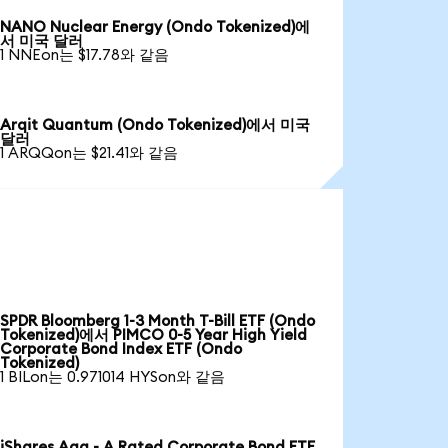
NANO Nuclear Energy (Ondo Tokenized)에
서 미국 달러
1 NNEon는 $17.78와 같음
Arqit Quantum (Ondo Tokenized)에서 미국
달러
1 ARQQon는 $21.41와 같음
SPDR Bloomberg 1-3 Month T-Bill ETF (Ondo
Tokenized)에서 PIMCO 0-5 Year High Yield
Corporate Bond Index ETF (Ondo
Tokenized)
1 BILon는 0.971014 HYSon와 같음
iShares Aaa - A Rated Corporate Bond ETF