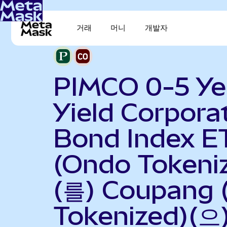
거래
머니
개발자
PIMCO 0-5 Ye
Yield Corpora
Bond Index E
(Ondo Tokeni
(를) Coupang 
Tokenized)(