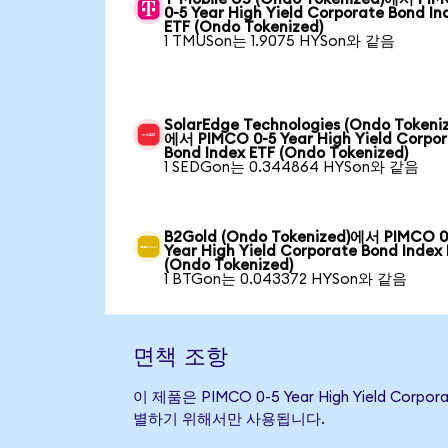
0-5 Year High Yield Corporate Bond In
ETF (Ondo Tokenized)
1 TMUSon는 1.9075 HYSon와 같음
SolarEdge Technologies (Ondo Tokeni
에서 PIMCO 0-5 Year High Yield Corpo
Bond Index ETF (Ondo Tokenized)
1 SEDGon는 0.344864 HYSon와 같음
B2Gold (Ondo Tokenized)에서 PIMCO 0
Year High Yield Corporate Bond Index
(Ondo Tokenized)
1 BTGon는 0.043372 HYSon와 같음
면책 조항
이 제품은 PIMCO 0-5 Year High Yield 
별하기 위해서만 사용됩니다.