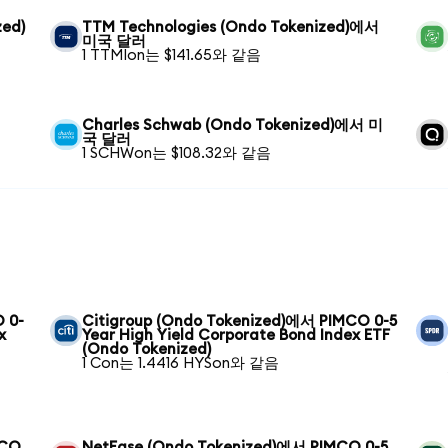
zed)
TTM Technologies (Ondo Tokenized)에서
미국 달러
1 TTMIon는 $141.65와 같음
러
Charles Schwab (Ondo Tokenized)에서 미
국 달러
1 SCHWon는 $108.32와 같음
 0-
Citigroup (Ondo Tokenized)에서 PIMCO 0-5
x
Year High Yield Corporate Bond Index ETF
(Ondo Tokenized)
1 Con는 1.4416 HYSon와 같음
MCO
NetEase (Ondo Tokenized)에서 PIMCO 0-5