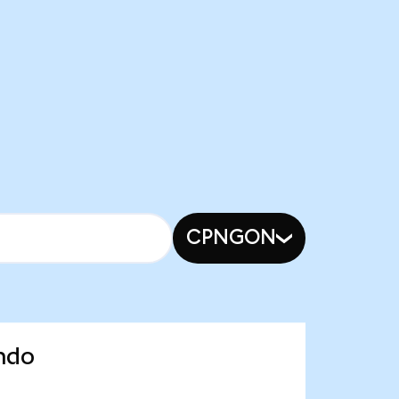
CPNGON
ndo