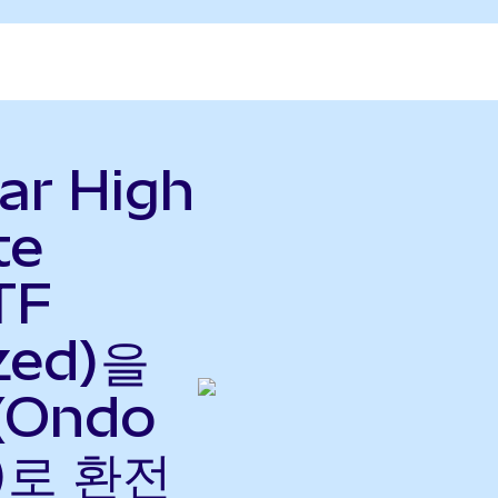
ar High
te
TF
zed)을
(Ondo
으)로 환전