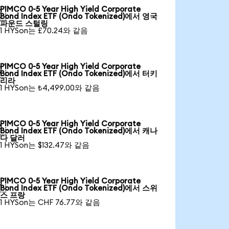
PIMCO 0-5 Year High Yield Corporate

Bond Index ETF (Ondo Tokenized)에서 영국
파운드 스털링
1 HYSon는 £70.24와 같음
PIMCO 0-5 Year High Yield Corporate

Bond Index ETF (Ondo Tokenized)에서 터키
리라
1 HYSon는 ₺4,499.00와 같음
PIMCO 0-5 Year High Yield Corporate

Bond Index ETF (Ondo Tokenized)에서 캐나
다 달러
1 HYSon는 $132.47와 같음
PIMCO 0-5 Year High Yield Corporate

Bond Index ETF (Ondo Tokenized)에서 스위
스 프랑
1 HYSon는 CHF 76.77와 같음