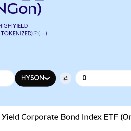
NGon)
IGH YIELD
 TOKENIZED)은(는)
HYSON
Yield Corporate Bond Index ETF (O