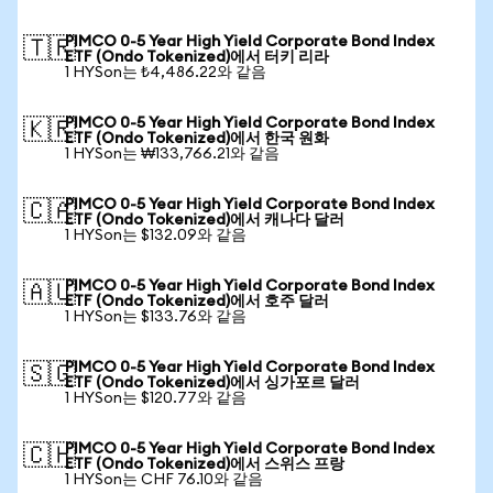
PIMCO 0-5 Year High Yield Corporate Bond Index
🇹🇷
ETF (Ondo Tokenized)에서 터키 리라
1 HYSon는 ₺4,486.22와 같음
PIMCO 0-5 Year High Yield Corporate Bond Index
🇰🇷
ETF (Ondo Tokenized)에서 한국 원화
1 HYSon는 ₩133,766.21와 같음
PIMCO 0-5 Year High Yield Corporate Bond Index
🇨🇦
ETF (Ondo Tokenized)에서 캐나다 달러
1 HYSon는 $132.09와 같음
PIMCO 0-5 Year High Yield Corporate Bond Index
🇦🇺
ETF (Ondo Tokenized)에서 호주 달러
1 HYSon는 $133.76와 같음
PIMCO 0-5 Year High Yield Corporate Bond Index
🇸🇬
ETF (Ondo Tokenized)에서 싱가포르 달러
1 HYSon는 $120.77와 같음
PIMCO 0-5 Year High Yield Corporate Bond Index
🇨🇭
ETF (Ondo Tokenized)에서 스위스 프랑
1 HYSon는 CHF 76.10와 같음