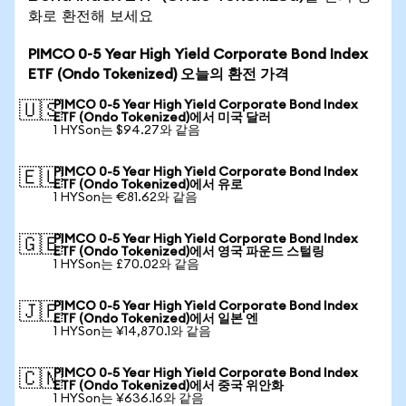
화로 환전해 보세요
PIMCO 0-5 Year High Yield Corporate Bond Index
ETF (Ondo Tokenized) 오늘의 환전 가격
PIMCO 0-5 Year High Yield Corporate Bond Index
🇺🇸
ETF (Ondo Tokenized)에서 미국 달러
1 HYSon는 $94.27와 같음
PIMCO 0-5 Year High Yield Corporate Bond Index
🇪🇺
ETF (Ondo Tokenized)에서 유로
1 HYSon는 €81.62와 같음
PIMCO 0-5 Year High Yield Corporate Bond Index
🇬🇧
ETF (Ondo Tokenized)에서 영국 파운드 스털링
1 HYSon는 £70.02와 같음
PIMCO 0-5 Year High Yield Corporate Bond Index
🇯🇵
ETF (Ondo Tokenized)에서 일본 엔
1 HYSon는 ¥14,870.1와 같음
PIMCO 0-5 Year High Yield Corporate Bond Index
🇨🇳
ETF (Ondo Tokenized)에서 중국 위안화
1 HYSon는 ¥636.16와 같음