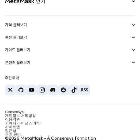
MetaMask 받기
실물자산
mUSD
신규
대시보드
Transaction Shield
수익 창출
Smart Accounts Kit
에이전트 지갑
신규
가격 둘러보기
임베디드 지갑
Snaps
비트코인 가격
환전 둘러보기
MetaMask Connect
이더리움 가격
보상
신규
BTC를 USD로 환전
솔라나 가격
가이드 둘러보기
Snaps
보안
ETH를 USD로 환전
BTC 매수
시바이누 가격
USDT를 INR로 환전
콘텐츠 둘러보기
웹3 서비스
고객 지원
ETH 매수
페페 가격
비트코인 지갑
BTC를 USDT로 환전
SOL 매수
채용
테더 가격
솔라나 지갑
한국어
BTC를 INR로 환전
PEPE 매수
연락처
USDC 가격
최고의 암호화폐 카드
ETH를 USDT로 환전
USDT 매수
체인링크 가격
최고의 모바일 암호화폐 지갑
USDT를 PHP로 환전
USDC 매수
Polymarket이란?
BTC를 EUR로 환전
SHIB 매수
Consensys
암호화폐 세금 뉴스
개인정보 처리방침
이용약관
BNB 매수
기여자 라이선스 계약
암호화폐 매수 방법
사이트맵
접근성
비트코인 매도 방법
쿠키 관리
©2026 MetaMask • A Consensys Formation