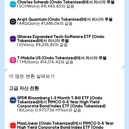
Charles Schwab (Ondo Tokenized)에서 러시아 루블
1 SCHWon는 ₽8,483.60와 같음
Arqit Quantum (Ondo Tokenized)에서 러시아 루블
1 ARQQon는 ₽1,685.06와 같음
iShares Expanded Tech-Software ETF (Ondo
Tokenized)에서 러시아 루블
1 IGVon는 ₽8,235.82와 같음
T-Mobile US (Ondo Tokenized)에서 러시아 루블
1 TMUSon는 ₽14,174.42와 같음
더 많은 변환 살펴보기
고급 자산 전환
SPDR Bloomberg 1-3 Month T-Bill ETF (Ondo
Tokenized)에서 PIMCO 0-5 Year High Yield
Corporate Bond Index ETF (Ondo Tokenized)
1 BILon는 0.973736 HYSon와 같음
MaxLinear (Ondo Tokenized)에서 PIMCO 0-5 Year
High Yield Corporate Bond Index ETF (Ondo