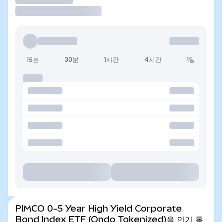
15분
30분
1시간
4시간
1일
PIMCO 0-5 Year High Yield Corporate
Bond Index ETF (Ondo Tokenized)을 인기 통