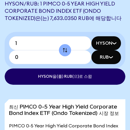
HYSON/RUB: 1 PIMCO 0-5 YEAR HIGH YIELD
CORPORATE BOND INDEX ETF (ONDO
TOKENIZED)은(는) 7,633.0350 RUB에 해당합니다
HYSON
RUB
HYSON을(를) RUB(으)로 스왑
최신 PIMCO 0-5 Year High Yield Corporate
Bond Index ETF (Ondo Tokenized) 시장 정보
PIMCO 0-5 Year High Yield Corporate Bond Index