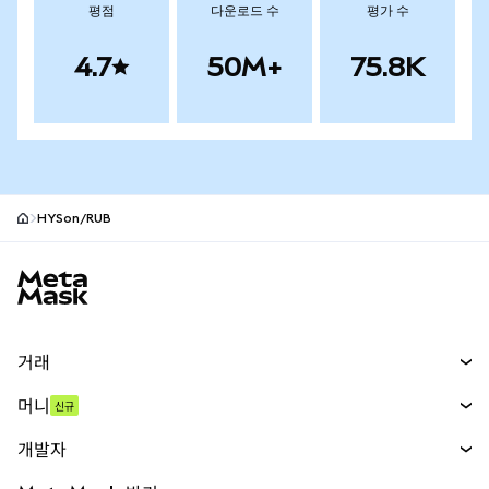
평점
다운로드 수
평가 수
4.7
50M+
75.8K
HYSon/RUB
MetaMask 사이트 바닥글
거래
스왑
머니
신규
예측 시장
신규
매수
개발자
무기한 선물
신규
카드
문서 보기