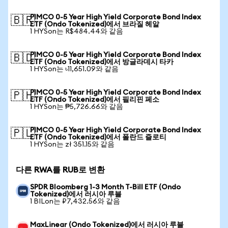
PIMCO 0-5 Year High Yield Corporate Bond Index
🇧🇷
ETF (Ondo Tokenized)에서 브라질 헤알
1 HYSon는 R$484.44와 같음
PIMCO 0-5 Year High Yield Corporate Bond Index
🇧🇩
ETF (Ondo Tokenized)에서 방글라데시 타카
1 HYSon는 ৳11,651.09와 같음
PIMCO 0-5 Year High Yield Corporate Bond Index
🇵🇭
ETF (Ondo Tokenized)에서 필리핀 페소
1 HYSon는 ₱5,726.66와 같음
PIMCO 0-5 Year High Yield Corporate Bond Index
🇵🇱
ETF (Ondo Tokenized)에서 폴란드 즐로티
1 HYSon는 zł 351.15와 같음
다른 RWA를 RUB로 변환
SPDR Bloomberg 1-3 Month T-Bill ETF (Ondo
Tokenized)에서 러시아 루블
1 BILon는 ₽7,432.56와 같음
MaxLinear (Ondo Tokenized)에서 러시아 루블