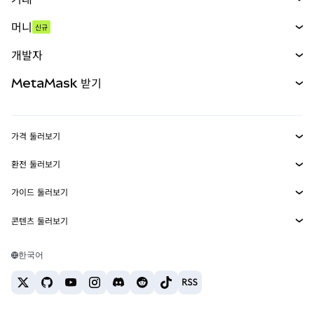
스왑
머니
신규
예측 시장
신규
매수
개발자
무기한 선물
신규
카드
문서 보기
MetaMask 받기
실물자산
mUSD
신규
대시보드
Transaction Shield
수익 창출
Smart Accounts Kit
에이전트 지갑
신규
가격 둘러보기
임베디드 지갑
Snaps
비트코인 가격
환전 둘러보기
MetaMask Connect
이더리움 가격
보상
신규
BTC를 USD로 환전
솔라나 가격
가이드 둘러보기
Snaps
보안
ETH를 USD로 환전
BTC 매수
시바이누 가격
USDT를 INR로 환전
콘텐츠 둘러보기
웹3 서비스
고객 지원
ETH 매수
페페 가격
비트코인 지갑
BTC를 USDT로 환전
SOL 매수
채용
테더 가격
솔라나 지갑
한국어
BTC를 INR로 환전
PEPE 매수
연락처
USDC 가격
최고의 암호화폐 카드
ETH를 USDT로 환전
USDT 매수
체인링크 가격
최고의 모바일 암호화폐 지갑
USDT를 PHP로 환전
USDC 매수