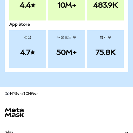
4.4
10M+
483.9K
App Store
평점
다운로드 수
평가 수
4.7
50M+
75.8K
HYSon/SCHWon
MetaMask 사이트 바닥글
거래