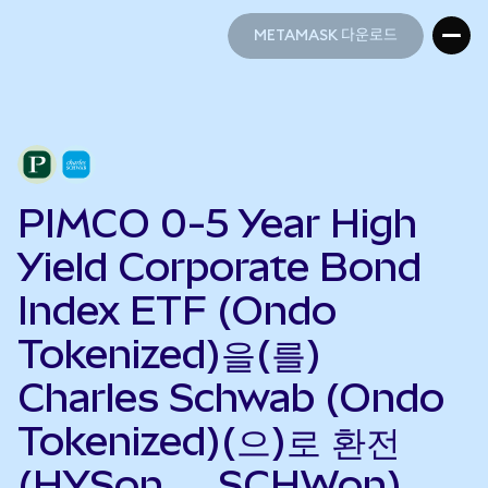
METAMASK 다운로드
METAMASK 다운로드
PIMCO 0-5 Year High
Yield Corporate Bond
Index ETF (Ondo
Tokenized)을(를)
Charles Schwab (Ondo
Tokenized)(으)로 환전
(HYSon → SCHWon)