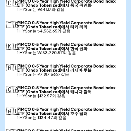
PIMCO 0-5 Year High Yield Corporate Bond Index
🇨🇳
ETF (Ondo Tokenized)에서 중국 위안화
1 HYSon는 ¥641.17와 같음
PIMCO 0-5 Year High Yield Corporate Bond Index
🇹🇷
ETF (Ondo Tokenized)에서 터키 리라
1 HYSon는 ₺4,532.65와 같음
PIMCO 0-5 Year High Yield Corporate Bond Index
🇰🇷
ETF (Ondo Tokenized)에서 한국 원화
1 HYSon는 ₩133,790.57와 같음
PIMCO 0-5 Year High Yield Corporate Bond Index
🇷🇺
ETF (Ondo Tokenized)에서 러시아 루블
1 HYSon는 ₽7,817.66와 같음
PIMCO 0-5 Year High Yield Corporate Bond Index
🇨🇦
ETF (Ondo Tokenized)에서 캐나다 달러
1 HYSon는 $132.57와 같음
PIMCO 0-5 Year High Yield Corporate Bond Index
🇦🇺
ETF (Ondo Tokenized)에서 호주 달러
1 HYSon는 $134.47와 같음