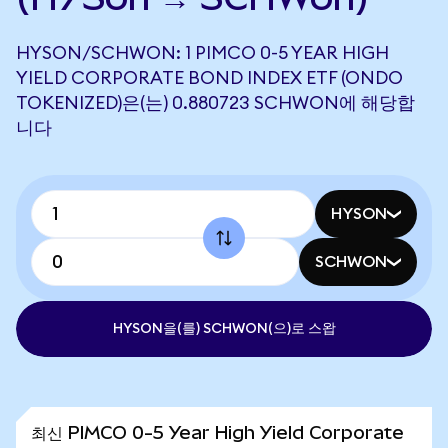
HYSON/SCHWON: 1 PIMCO 0-5 YEAR HIGH
YIELD CORPORATE BOND INDEX ETF (ONDO
TOKENIZED)은(는) 0.880723 SCHWON에 해당합
니다
HYSON
SCHWON
HYSON을(를) SCHWON(으)로 스왑
최신 PIMCO 0-5 Year High Yield Corporate