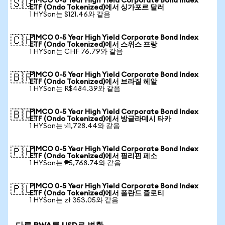
PIMCO 0-5 Year High Yield Corporate Bond Index
🇸🇬
ETF (Ondo Tokenized)에서 싱가포르 달러
1 HYSon는 $121.46와 같음
PIMCO 0-5 Year High Yield Corporate Bond Index
🇨🇭
ETF (Ondo Tokenized)에서 스위스 프랑
1 HYSon는 CHF 76.79와 같음
PIMCO 0-5 Year High Yield Corporate Bond Index
🇧🇷
ETF (Ondo Tokenized)에서 브라질 헤알
1 HYSon는 R$484.39와 같음
PIMCO 0-5 Year High Yield Corporate Bond Index
🇧🇩
ETF (Ondo Tokenized)에서 방글라데시 타카
1 HYSon는 ৳11,728.44와 같음
PIMCO 0-5 Year High Yield Corporate Bond Index
🇵🇭
ETF (Ondo Tokenized)에서 필리핀 페소
1 HYSon는 ₱5,768.74와 같음
PIMCO 0-5 Year High Yield Corporate Bond Index
🇵🇱
ETF (Ondo Tokenized)에서 폴란드 즐로티
1 HYSon는 zł 353.05와 같음