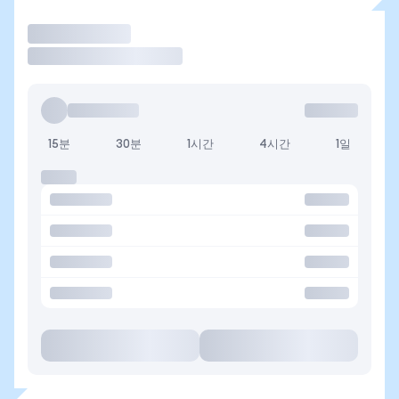
거래
15분
30분
1시간
4시간
1일