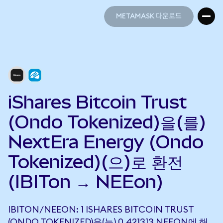
METAMASK 다운로드
METAMASK 다운로드
iShares Bitcoin Trust
(Ondo Tokenized)을(를)
NextEra Energy (Ondo
Tokenized)(으)로 환전
(IBITon → NEEon)
IBITON/NEEON: 1 ISHARES BITCOIN TRUST
(ONDO TOKENIZED)은(는) 0.421313 NEEON에 해