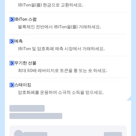
IBITon을(를) 현금으로 교환하세요.
IBITon 스왑
블록체인 전반에서 IBITon을(를) 거래하세요.
예측
IBITon 및 암호화폐 예측 시장에서 거래하세요.
무기한 선물
최대 50배 레버리지로 토큰을 롱 또는 숏 하세요.
스테이킹
암호화폐를 운용하여 소극적 소득을 얻으세요.
거래