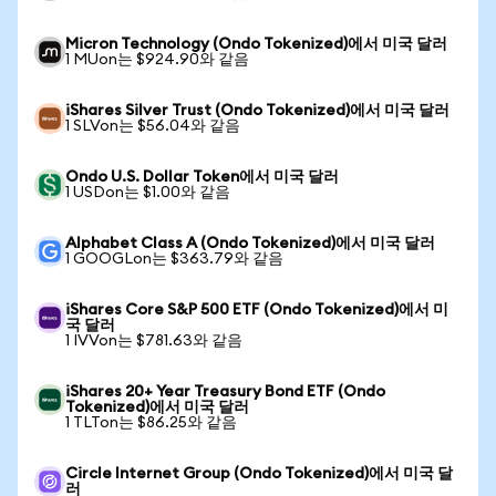
Micron Technology (Ondo Tokenized)에서 미국 달러
1 MUon는 $924.90와 같음
iShares Silver Trust (Ondo Tokenized)에서 미국 달러
1 SLVon는 $56.04와 같음
Ondo U.S. Dollar Token에서 미국 달러
1 USDon는 $1.00와 같음
Alphabet Class A (Ondo Tokenized)에서 미국 달러
1 GOOGLon는 $363.79와 같음
iShares Core S&P 500 ETF (Ondo Tokenized)에서 미
국 달러
1 IVVon는 $781.63와 같음
iShares 20+ Year Treasury Bond ETF (Ondo
Tokenized)에서 미국 달러
1 TLTon는 $86.25와 같음
Circle Internet Group (Ondo Tokenized)에서 미국 달
러