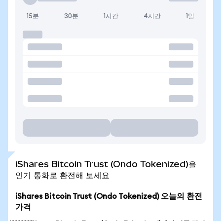
15분
30분
1시간
4시간
1일
iShares Bitcoin Trust (Ondo Tokenized)을
인기 통화로 환전해 보세요
iShares Bitcoin Trust (Ondo Tokenized) 오늘의 환전
가격