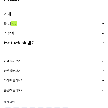
거래
스왑
머니
신규
예측 시장
신규
매수
개발자
무기한 선물
신규
카드
문서 보기
MetaMask 받기
실물자산
mUSD
신규
대시보드
Transaction Shield
수익 창출
Smart Accounts Kit
에이전트 지갑
신규
가격 둘러보기
임베디드 지갑
Snaps
비트코인 가격
환전 둘러보기
MetaMask Connect
이더리움 가격
보상
신규
BTC를 USD로 환전
솔라나 가격
가이드 둘러보기
Snaps
보안
ETH를 USD로 환전
BTC 매수
시바이누 가격
USDT를 INR로 환전
콘텐츠 둘러보기
웹3 서비스
고객 지원
ETH 매수
페페 가격
비트코인 지갑
BTC를 USDT로 환전
SOL 매수
채용
테더 가격
솔라나 지갑
한국어
BTC를 INR로 환전
PEPE 매수