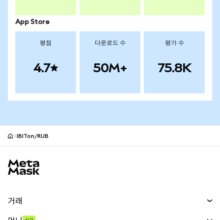
App Store
평점
다운로드 수
평가 수
4.7
50M+
75.8K
IBITon/RUB
MetaMask 사이트 바닥글
거래
스왑