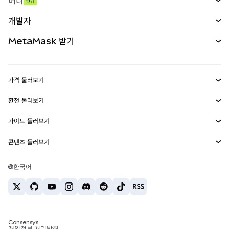
머니
신규
예측 시장
신규
매수
개발자
무기한 선물
신규
카드
문서 보기
MetaMask 받기
실물자산
mUSD
신규
대시보드
Transaction Shield
수익 창출
Smart Accounts Kit
에이전트 지갑
신규
가격 둘러보기
임베디드 지갑
Snaps
비트코인 가격
환전 둘러보기
MetaMask Connect
이더리움 가격
보상
신규
BTC를 USD로 환전
솔라나 가격
가이드 둘러보기
Snaps
보안
ETH를 USD로 환전
BTC 매수
시바이누 가격
USDT를 INR로 환전
콘텐츠 둘러보기
웹3 서비스
고객 지원
ETH 매수
페페 가격
비트코인 지갑
BTC를 USDT로 환전
SOL 매수
채용
테더 가격
솔라나 지갑
한국어
BTC를 INR로 환전
PEPE 매수
연락처
USDC 가격
최고의 암호화폐 카드
ETH를 USDT로 환전
USDT 매수
체인링크 가격
최고의 모바일 암호화폐 지갑
USDT를 PHP로 환전
USDC 매수
Polymarket이란?
BTC를 EUR로 환전
SHIB 매수
Consensys
암호화폐 세금 뉴스
개인정보 처리방침