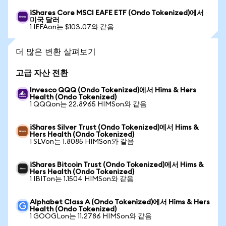
iShares Core MSCI EAFE ETF (Ondo Tokenized)에서
미국 달러
1 IEFAon는 $103.07와 같음
더 많은 변환 살펴보기
고급 자산 전환
Invesco QQQ (Ondo Tokenized)에서 Hims & Hers
Health (Ondo Tokenized)
1 QQQon는 22.8965 HIMSon와 같음
iShares Silver Trust (Ondo Tokenized)에서 Hims &
Hers Health (Ondo Tokenized)
1 SLVon는 1.8085 HIMSon와 같음
iShares Bitcoin Trust (Ondo Tokenized)에서 Hims &
Hers Health (Ondo Tokenized)
1 IBITon는 1.1504 HIMSon와 같음
Alphabet Class A (Ondo Tokenized)에서 Hims & Hers
Health (Ondo Tokenized)
1 GOOGLon는 11.2786 HIMSon와 같음