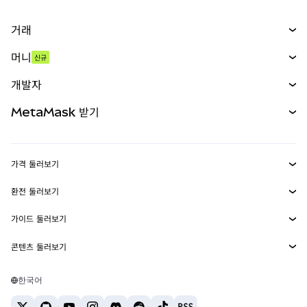
거래
스왑
머니
신규
예측 시장
신규
매수
개발자
무기한 선물
신규
카드
문서 보기
MetaMask 받기
실물자산
mUSD
신규
대시보드
Transaction Shield
수익 창출
Smart Accounts Kit
에이전트 지갑
신규
가격 둘러보기
임베디드 지갑
Snaps
비트코인 가격
환전 둘러보기
MetaMask Connect
이더리움 가격
보상
신규
BTC를 USD로 환전
솔라나 가격
가이드 둘러보기
Snaps
보안
ETH를 USD로 환전
BTC 매수
시바이누 가격
USDT를 INR로 환전
콘텐츠 둘러보기
웹3 서비스
고객 지원
ETH 매수
페페 가격
비트코인 지갑
BTC를 USDT로 환전
SOL 매수
채용
테더 가격
솔라나 지갑
한국어
BTC를 INR로 환전
PEPE 매수
연락처
USDC 가격
최고의 암호화폐 카드
ETH를 USDT로 환전