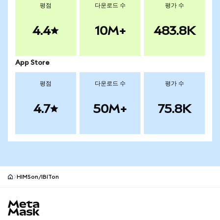
평점
다운로드 수
평가 수
4.4
10M+
483.8K
App Store
평점
다운로드 수
평가 수
4.7
50M+
75.8K
HIMSon/IBITon
MetaMask 사이트 바닥글