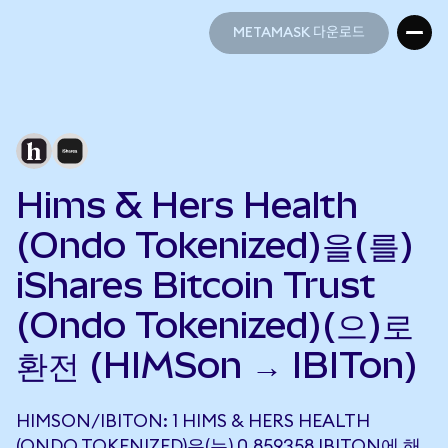
METAMASK 다운로드
METAMASK 다운로드
Hims & Hers Health
(Ondo Tokenized)을(를)
iShares Bitcoin Trust
(Ondo Tokenized)(으)로
환전 (HIMSon → IBITon)
HIMSON/IBITON: 1 HIMS & HERS HEALTH
(ONDO TOKENIZED)은(는) 0.859358 IBITON에 해