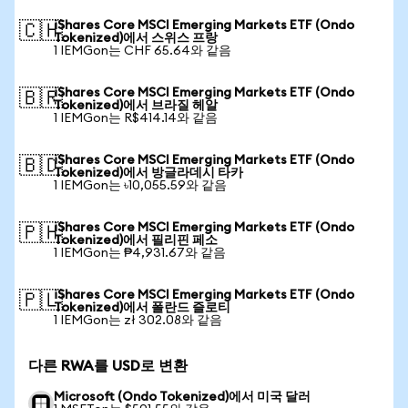
iShares Core MSCI Emerging Markets ETF (Ondo
🇨🇭
Tokenized)에서 스위스 프랑
1 IEMGon는 CHF 65.64와 같음
iShares Core MSCI Emerging Markets ETF (Ondo
🇧🇷
Tokenized)에서 브라질 헤알
1 IEMGon는 R$414.14와 같음
iShares Core MSCI Emerging Markets ETF (Ondo
🇧🇩
Tokenized)에서 방글라데시 타카
1 IEMGon는 ৳10,055.59와 같음
iShares Core MSCI Emerging Markets ETF (Ondo
🇵🇭
Tokenized)에서 필리핀 페소
1 IEMGon는 ₱4,931.67와 같음
iShares Core MSCI Emerging Markets ETF (Ondo
🇵🇱
Tokenized)에서 폴란드 즐로티
1 IEMGon는 zł 302.08와 같음
다른 RWA를 USD로 변환
Microsoft (Ondo Tokenized)에서 미국 달러