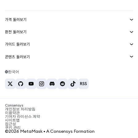
mUSD
신규
대시보드
Transaction Shield
수익 창출
Smart Accounts Kit
에이전트 지갑
신규
가격 둘러보기
임베디드 지갑
Snaps
비트코인 가격
환전 둘러보기
MetaMask Connect
이더리움 가격
보상
신규
BTC를 USD로 환전
솔라나 가격
가이드 둘러보기
Snaps
보안
ETH를 USD로 환전
BTC 매수
시바이누 가격
USDT를 INR로 환전
콘텐츠 둘러보기
웹3 서비스
고객 지원
ETH 매수
페페 가격
비트코인 지갑
BTC를 USDT로 환전
SOL 매수
채용
테더 가격
솔라나 지갑
한국어
BTC를 INR로 환전
PEPE 매수
연락처
USDC 가격
최고의 암호화폐 카드
ETH를 USDT로 환전
USDT 매수
체인링크 가격
최고의 모바일 암호화폐 지갑
USDT를 PHP로 환전
USDC 매수
Polymarket이란?
BTC를 EUR로 환전
SHIB 매수
Consensys
암호화폐 세금 뉴스
개인정보 처리방침
이용약관
BNB 매수
기여자 라이선스 계약
암호화폐 매수 방법
사이트맵
접근성
비트코인 매도 방법
쿠키 관리
©2026 MetaMask • A Consensys Formation