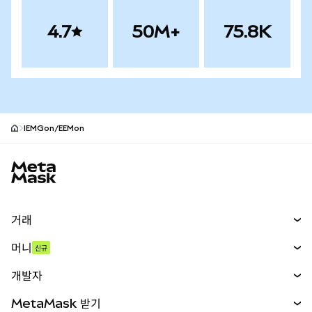
4.7
50M+
75.8K
IEMGon/EEMon
MetaMask 사이트 바닥글
거래
스왑
머니
신규
예측 시장
신규
매수
개발자
무기한 선물
신규
카드
문서 보기
MetaMask 받기
실물자산