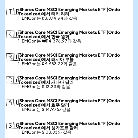
iShares Core MSCI Emerging Markets ETF (Ondo
🇹🇷
Tokenized)에서 터키 리라
1 IEMGon는 ₺3,874.94와 같음
iShares Core MSCI Emerging Markets ETF (Ondo
🇰🇷
Tokenized)에서 한국 원화
1 IEMGon는 ₩114,376.97와 같음
iShares Core MSCI Emerging Markets ETF (Ondo
🇷🇺
Tokenized)에서 러시아 루블
1 IEMGon는 ₽6,683.29와 같음
iShares Core MSCI Emerging Markets ETF (Ondo
🇨🇦
Tokenized)에서 캐나다 달러
1 IEMGon는 $113.33와 같음
iShares Core MSCI Emerging Markets ETF (Ondo
🇦🇺
Tokenized)에서 호주 달러
1 IEMGon는 $114.97와 같음
iShares Core MSCI Emerging Markets ETF (Ondo
🇸🇬
Tokenized)에서 싱가포르 달러
1 IEMGon는 $103.83와 같음