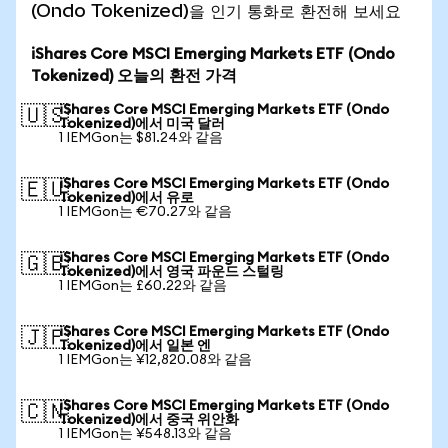
(Ondo Tokenized)을 인기 통화로 환전해 보세요
iShares Core MSCI Emerging Markets ETF (Ondo
Tokenized) 오늘의 환전 가격
iShares Core MSCI Emerging Markets ETF (Ondo
🇺🇸
Tokenized)에서 미국 달러
1 IEMGon는 $81.24와 같음
iShares Core MSCI Emerging Markets ETF (Ondo
🇪🇺
Tokenized)에서 유로
1 IEMGon는 €70.27와 같음
iShares Core MSCI Emerging Markets ETF (Ondo
🇬🇧
Tokenized)에서 영국 파운드 스털링
1 IEMGon는 £60.22와 같음
iShares Core MSCI Emerging Markets ETF (Ondo
🇯🇵
Tokenized)에서 일본 엔
1 IEMGon는 ¥12,820.08와 같음
iShares Core MSCI Emerging Markets ETF (Ondo
🇨🇳
Tokenized)에서 중국 위안화
1 IEMGon는 ¥548.13와 같음