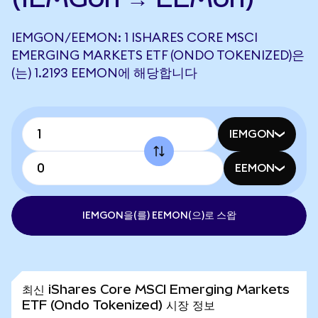
IEMGON/EEMON: 1 ISHARES CORE MSCI
EMERGING MARKETS ETF (ONDO TOKENIZED)은
(는) 1.2193 EEMON에 해당합니다
IEMGON
EEMON
IEMGON을(를) EEMON(으)로 스왑
최신 iShares Core MSCI Emerging Markets
ETF (Ondo Tokenized) 시장 정보