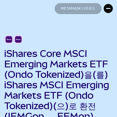
METAMASK 다운로드
METAMASK 다운로드
iShares Core MSCI
Emerging Markets ETF
(Ondo Tokenized)을(를)
iShares MSCI Emerging
Markets ETF (Ondo
Tokenized)(으)로 환전
(IEMGon → EEMon)