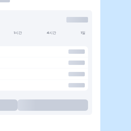
1시간
4시간
1일