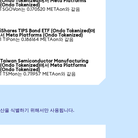
(Ondo Tokenized)에서 Meta Platforms
(Ondo Tokenized)
1 SGOVon는 0.170520 METAon와 같음
iShares TIPS Bond ETF (Ondo Tokenized)에
서 Meta Platforms (Ondo Tokenized)
1 TIPon는 0.186164 METAon와 같음
Taiwan Semiconductor Manufacturing
(Ondo Tokenized)에서 Meta Platforms
(Ondo Tokenized)
1 TSMon는 0.711957 METAon와 같음
조 자산을 식별하기 위해서만 사용됩니다.