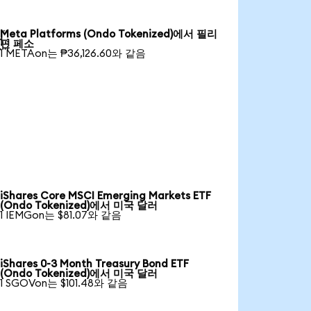
Meta Platforms (Ondo Tokenized)에서 필리

핀 페소
1 METAon는 ₱36,126.60와 같음
iShares Core MSCI Emerging Markets ETF
(Ondo Tokenized)에서 미국 달러
1 IEMGon는 $81.07와 같음
iShares 0-3 Month Treasury Bond ETF
(Ondo Tokenized)에서 미국 달러
1 SGOVon는 $101.48와 같음