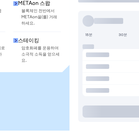
METAon 스왑
금
블록체인 전반에서
METAon을(를) 거래
하세요.
15분
30분
스테이킹
지로
암호화폐를 운용하여
하
소극적 소득을 얻으세
요.