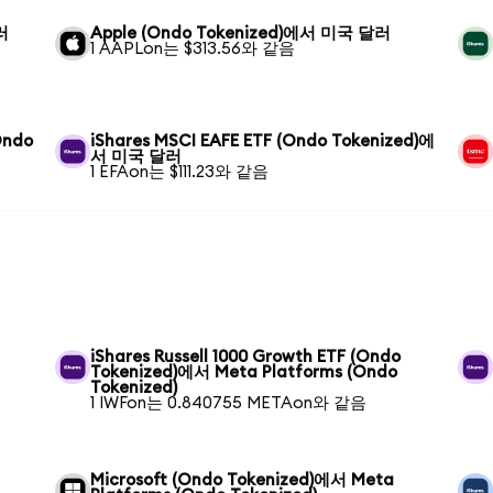
러
Apple (Ondo Tokenized)에서 미국 달러
1 AAPLon는 $313.56와 같음
Ondo
iShares MSCI EAFE ETF (Ondo Tokenized)에
서 미국 달러
1 EFAon는 $111.23와 같음
iShares Russell 1000 Growth ETF (Ondo
Tokenized)에서 Meta Platforms (Ondo
Tokenized)
1 IWFon는 0.840755 METAon와 같음
Microsoft (Ondo Tokenized)에서 Meta