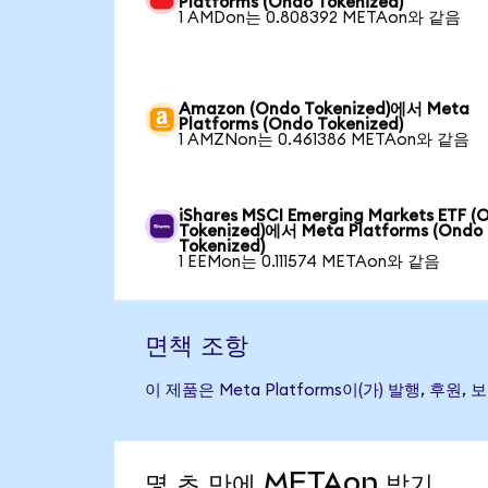
Platforms (Ondo Tokenized)
1 AMDon는 0.808392 METAon와 같음
Amazon (Ondo Tokenized)에서 Meta
Platforms (Ondo Tokenized)
1 AMZNon는 0.461386 METAon와 같음
iShares MSCI Emerging Markets ETF (
Tokenized)에서 Meta Platforms (Ondo
Tokenized)
1 EEMon는 0.111574 METAon와 같음
면책 조항
이 제품은 Meta Platforms이(가) 발행,
몇 초 만에 METAon 받기