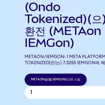
(Ondo
Tokenized)(으
환전 (METAon
IEMGon)
METAON/IEMGON: 1 META PLATFOR
TOKENIZED)은(는) 7.3255 IEMGON
METAON을(를) IEMGON(으)로 스왑