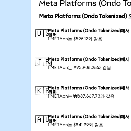
Meta Platforms (Ondo
Meta Platforms (Ondo Tokenize
Meta Platforms (Ondo Tokenized)에
🇺🇸
달러
1 METAon는 $595.12와 같음
Meta Platforms (Ondo Tokenized)에
🇯🇵
엔
1 METAon는 ¥93,908.25와 같음
Meta Platforms (Ondo Tokenized)에
🇰🇷
원화
1 METAon는 ₩837,867.73와 같음
Meta Platforms (Ondo Tokenized)에
🇦🇺
달러
1 METAon는 $841.99와 같음