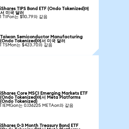
iShares TIPS Bond ETF (Ondo Tokenized)에
서 미국 달러
1 TIPon는 $110.79와 같음
Taiwan Semiconductor Manufacturing
(Ondo Tokenized)에서 미국 달러
1 TSMon는 $423.70와 같음
iShares Core MSCI Emerging Markets ETF
(Ondo Tokenized)에서 Meta Platforms
(Ondo Tokenized)
1 IEMGon는 0.136225 METAon와 같음
iShares 0-3 Month Treasury Bond ETF