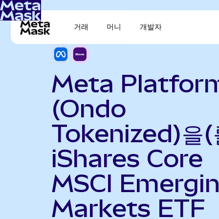
거래
머니
개발자
Meta Platfor
(Ondo
Tokenized)을(
iShares Core
MSCI Emergi
Markets ETF