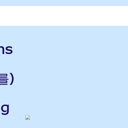
ms
를)
ng