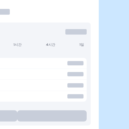
1시간
4시간
1일