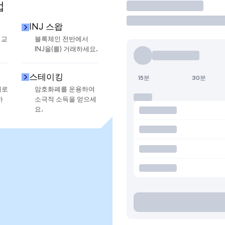
법
거래
INJ 스왑
 교
블록체인 전반에서
INJ을(를) 거래하세요.
스테이킹
15분
30분
지로
암호화폐를 운용하여
하
소극적 소득을 얻으세
요.