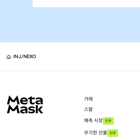
INJ/NEXO
MetaMask 사이트 바닥글
거래
스왑
예측 시장
신규
무기한 선물
신규