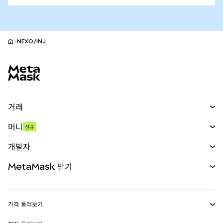
NEXO/INJ
MetaMask 사이트 바닥글
거래
스왑
머니
신규
예측 시장
신규
매수
개발자
무기한 선물
신규
카드
문서 보기
MetaMask 받기
실물자산
mUSD
신규
대시보드
Transaction Shield
수익 창출
Smart Accounts Kit
에이전트 지갑
신규
가격 둘러보기
임베디드 지갑
Snaps
비트코인 가격