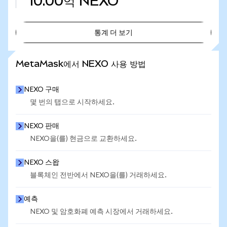
10.00억
NEXO
통계 더 보기
통계 더 보기
MetaMask에서 NEXO 사용 방법
NEXO 구매
몇 번의 탭으로 시작하세요.
NEXO 판매
NEXO을(를) 현금으로 교환하세요.
NEXO 스왑
블록체인 전반에서 NEXO을(를) 거래하세요.
예측
NEXO 및 암호화폐 예측 시장에서 거래하세요.