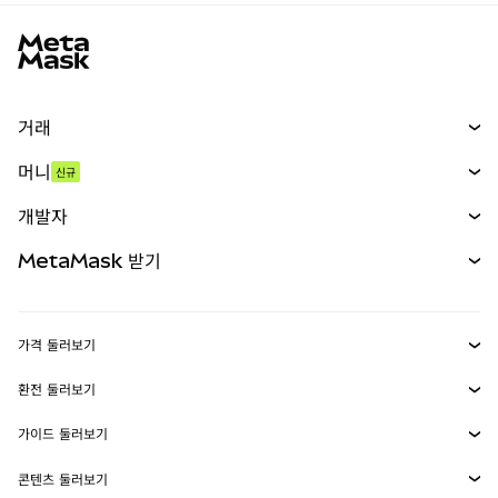
MetaMask 사이트 바닥글
거래
스왑
머니
신규
예측 시장
신규
매수
개발자
무기한 선물
신규
카드
문서 보기
MetaMask 받기
실물자산
mUSD
신규
대시보드
Transaction Shield
수익 창출
Smart Accounts Kit
에이전트 지갑
신규
가격 둘러보기
임베디드 지갑
Snaps
비트코인 가격
환전 둘러보기
MetaMask Connect
이더리움 가격
보상
신규
BTC를 USD로 환전
솔라나 가격
가이드 둘러보기
Snaps
보안
ETH를 USD로 환전
BTC 매수
시바이누 가격
USDT를 INR로 환전
콘텐츠 둘러보기
웹3 서비스
고객 지원
ETH 매수