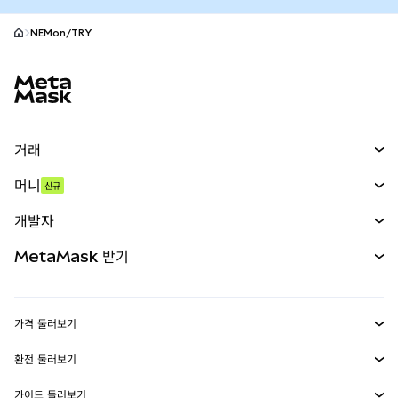
NEMon/TRY
MetaMask 사이트 바닥글
거래
스왑
머니
신규
예측 시장
신규
매수
개발자
무기한 선물
신규
카드
문서 보기
MetaMask 받기
실물자산
mUSD
신규
대시보드
Transaction Shield
수익 창출
Smart Accounts Kit
에이전트 지갑
신규
가격 둘러보기
임베디드 지갑
Snaps
비트코인 가격
환전 둘러보기
MetaMask Connect
이더리움 가격
보상
신규
BTC를 USD로 환전
솔라나 가격
가이드 둘러보기