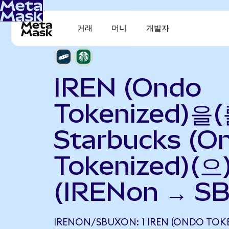
거래
머니
개발자
IREN (Ondo
Tokenized)을(
Starbucks (O
Tokenized)(
(IRENon → S
IRENON/SBUXON: 1 IREN (ONDO TOK