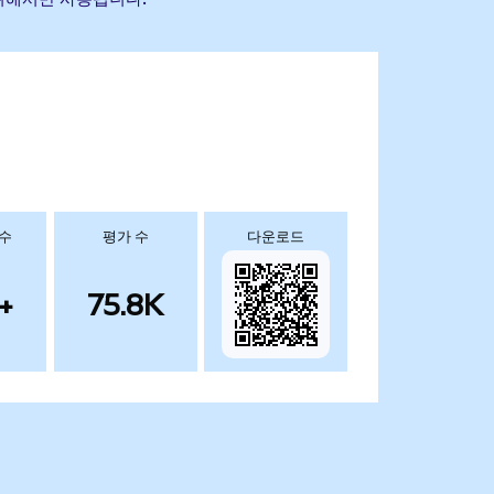
 수
평가 수
다운로드
+
75.8K