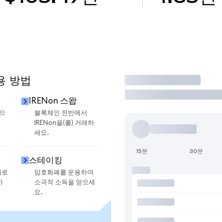
용 방법
거래
IRENon 스왑
금으
블록체인 전반에서
IRENon을(를) 거래하
세요.
15분
30분
스테이킹
지로
암호화폐를 운용하여
하
소극적 소득을 얻으세
요.