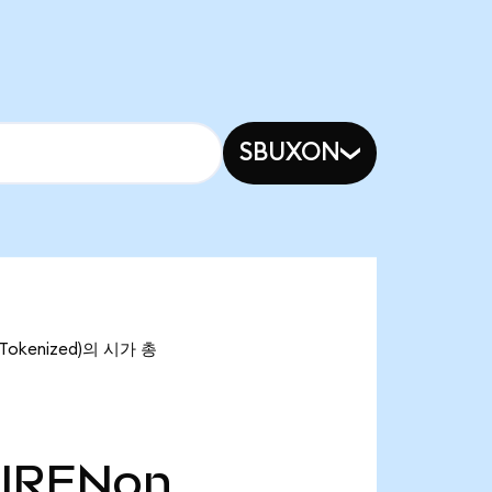
SBUXON
Tokenized)의 시가 총
IRENon