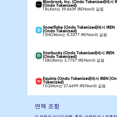
Blackrock, Inc. (Ondo Tokenized)에서 I
(Ondo Tokenized)
1 BLKon는 29.6639 IRENon와 같음
Snowflake (Ondo Tokenized)에서 IREN
(Ondo Tokenized)
1 SNOWon는 8.3377 IRENon와 같음
Starbucks (Ondo Tokenized)에서 IREN
(Ondo Tokenized)
1 SBUXon는 2.7757 IRENon와 같음
Equinix (Ondo Tokenized)에서 IREN (O
Tokenized)
1 EQIXon는 27.6699 IRENon와 같음
면책 조항
이 제품은 r이(가) 발행, 후원, 보증하거나 제