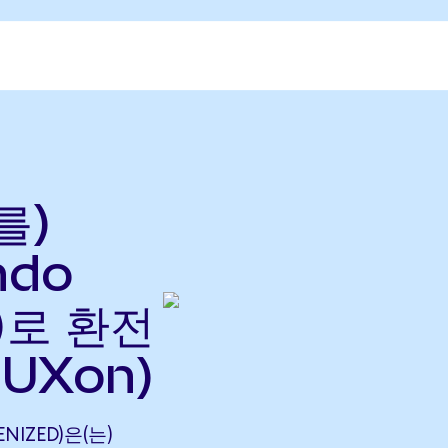
를)
ndo
으)로 환전
BUXon)
ENIZED)은(는)