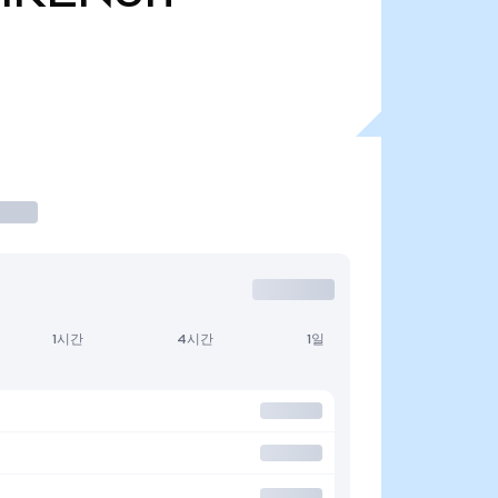
1시간
4시간
1일