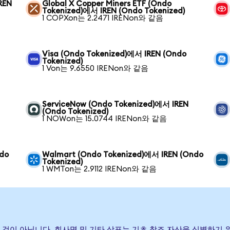
REN
Global X Copper Miners ETF (Ondo
Tokenized)에서 IREN (Ondo Tokenized)
1 COPXon는 2.2471 IRENon와 같음
Visa (Ondo Tokenized)에서 IREN (Ondo
Tokenized)
1 Von는 9.6550 IRENon와 같음
ServiceNow (Ondo Tokenized)에서 IREN
(Ondo Tokenized)
1 NOWon는 15.0744 IRENon와 같음
ndo
Walmart (Ondo Tokenized)에서 IREN (Ondo
Tokenized)
1 WMTon는 2.9112 IRENon와 같음
휴한 것이 아닙니다. 회사명 및 기타 상표는 기초 참조 자산을 식별하기