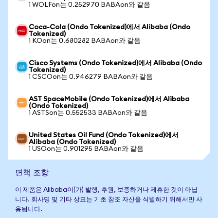
1 WOLFon는 0.252970 BABAon와 같음
Coca-Cola (Ondo Tokenized)에서 Alibaba (Ondo
Tokenized)
1 KOon는 0.680282 BABAon와 같음
Cisco Systems (Ondo Tokenized)에서 Alibaba (Ondo
Tokenized)
1 CSCOon는 0.946279 BABAon와 같음
AST SpaceMobile (Ondo Tokenized)에서 Alibaba
(Ondo Tokenized)
1 ASTSon는 0.552533 BABAon와 같음
United States Oil Fund (Ondo Tokenized)에서
Alibaba (Ondo Tokenized)
1 USOon는 0.901295 BABAon와 같음
면책 조항
이 제품은 Alibaba이(가) 발행, 후원, 보증하거나 제휴한 것이 아닙
니다. 회사명 및 기타 상표는 기초 참조 자산을 식별하기 위해서만 사
용됩니다.