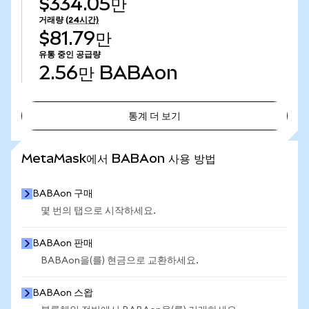
$334.05만
거래량
(24시간)
$81.79만
유통 중인 공급량
2.56만
BABAon
통계 더 보기
통계 더 보기
MetaMask에서 BABAon 사용 방법
BABAon 구매
몇 번의 탭으로 시작하세요.
BABAon 판매
BABAon을(를) 현금으로 교환하세요.
BABAon 스왑