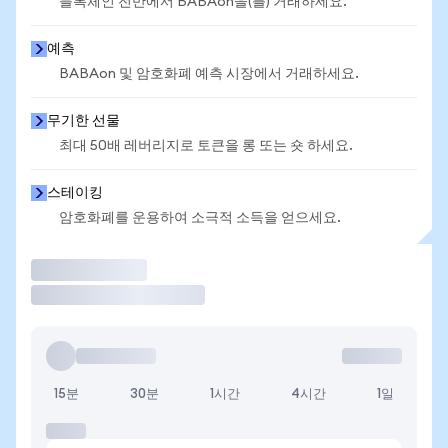
블록체인 전반에서 BABAon을(를) 거래하세요.
예측
BABAon 및 암호화폐 예측 시장에서 거래하세요.
무기한 선물
최대 50배 레버리지로 토큰을 롱 또는 숏 하세요.
스테이킹
암호화폐를 운용하여 소극적 소득을 얻으세요.
거래
15분
30분
1시간
4시간
1일