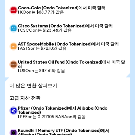
Coca-Cola (Ondo Tokenized)에서 미국 달러
1 KOon는 $88.77와 같음
Cisco Systems (Ondo Tokenized)에서 미국 달러
1 CSCOon는 $123.48와 같음
AST SpaceMobile (Ondo Tokenized)에서 미국 달러
1 ASTSon는 $72.10와 같음
United States Oil Fund (Ondo Tokenized)에서 미국 달
러
1 USOon는 $117.61와 같음
더 많은 변환 살펴보기
고급 자산 전환
Pfizer (Ondo Tokenized)에서 Alibaba (Ondo
Tokenized)
1 PFEon는 0.217105 BABAon와 같음
Roundhill Memory ETF (Ondo Tokenized)에서