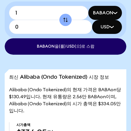
BABAON
USD
BABAON을(를) USD(으)로 스왑
최신 Alibaba (Ondo Tokenized) 시장 정보
Alibaba (Ondo Tokenized)의 현재 가격은 BABAon당
$130.49입니다. 현재 유통량은 2.56만 BABAon이며,
Alibaba (Ondo Tokenized)의 시가 총액은 $334.05만
입니다.
시가총액