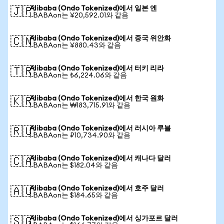
Alibaba (Ondo Tokenized)에서 일본 엔
🇯🇵
1 BABAon는 ¥20,592.01와 같음
Alibaba (Ondo Tokenized)에서 중국 위안화
🇨🇳
1 BABAon는 ¥880.43와 같음
Alibaba (Ondo Tokenized)에서 터키 리라
🇹🇷
1 BABAon는 ₺6,224.06와 같음
Alibaba (Ondo Tokenized)에서 한국 원화
🇰🇷
1 BABAon는 ₩183,715.91와 같음
Alibaba (Ondo Tokenized)에서 러시아 루블
🇷🇺
1 BABAon는 ₽10,734.90와 같음
Alibaba (Ondo Tokenized)에서 캐나다 달러
🇨🇦
1 BABAon는 $182.04와 같음
Alibaba (Ondo Tokenized)에서 호주 달러
🇦🇺
1 BABAon는 $184.65와 같음
Alibaba (Ondo Tokenized)에서 싱가포르 달러
🇸🇬