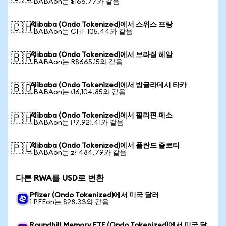
1 BABAon는 $166.77와 같음
Alibaba (Ondo Tokenized)에서 스위스 프랑
🇨🇭
1 BABAon는 CHF 105.44와 같음
Alibaba (Ondo Tokenized)에서 브라질 헤알
🇧🇷
1 BABAon는 R$665.15와 같음
Alibaba (Ondo Tokenized)에서 방글라데시 타카
🇧🇩
1 BABAon는 ৳16,104.85와 같음
Alibaba (Ondo Tokenized)에서 필리핀 페소
🇵🇭
1 BABAon는 ₱7,921.41와 같음
Alibaba (Ondo Tokenized)에서 폴란드 즐로티
🇵🇱
1 BABAon는 zł 484.79와 같음
다른 RWA를 USD로 변환
Pfizer (Ondo Tokenized)에서 미국 달러
1 PFEon는 $28.33와 같음
Roundhill Memory ETF (Ondo Tokenized)에서 미국 달